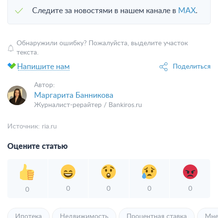
Следите за новостями в нашем канале в
MAX
.
Обнаружили ошибку? Пожалуйста, выделите участок
текста.
Напишите нам
Поделиться
Автор:
Маргарита Банникова
Журналист-рерайтер / Bankiros.ru
Источник:
ria.ru
Оцените статью
0
0
0
0
0
Ипотека
Недвижимость
Процентная ставка
Мне