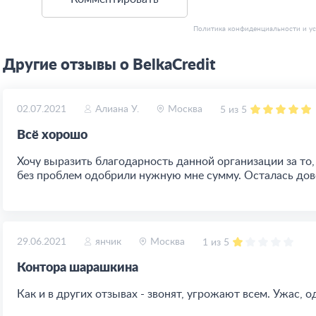
Политика конфиденциальности
и
у
Другие отзывы о BelkaCredit
02.07.2021
Алиана У.
Москва
5 из 5
Всё хорошо
Хочу выразить благодарность данной организации за то
без проблем одобрили нужную мне сумму. Осталась дово
29.06.2021
янчик
Москва
1 из 5
Контора шарашкина
Как и в других отзывах - звонят, угрожают всем. Ужас, 