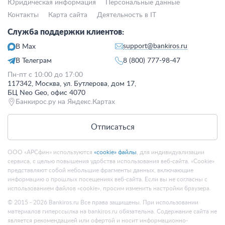
Юридическая информация
Персональные данные
Контакты
Карта сайта
Деятельность в IT
Служба поддержки клиентов:
support@bankiros.ru
В Max
В Телеграм
8 (800) 777-98-47
Пн-пт с 10:00 до 17:00
117342, Москва, ул. Бутлерова, дом 17,
БЦ Neo Geo, офис 4070
Банкирос.ру на Яндекс.Картах
Отписаться
ООО «АРСфин» используются
«cookie» файлы
, для индивидуализации
сервиса, с целью повышения удобства использования веб-сайта. «Cookie»
представляют собой небольшие фрагменты данных, включающие
информацию о прошлых посещениях веб-сайта. Если вы не согласны с
использованием файлов «cookie», просим изменить настройки браузера.
© 2015 - 2026 Bankiros.ru Все права защищены. При использовании
материалов гиперссылка на bankiros.ru обязательна. Содержание сайта не
является рекомендацией или офертой и носит информационно-