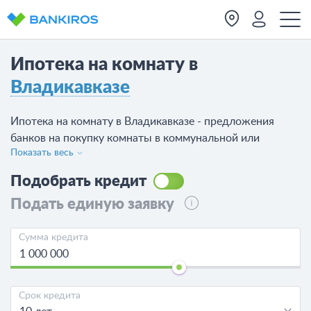
Ипотека на комнату в
Владикавказе
Ипотека на комнату в Владикавказе - предложения
банков на покупку комнаты в коммунальной или
Показать весь
обычной квартире. Сравните 34 предложения от 14
банков. Сравните все предложения, рассчитайте
Подобрать кредит
переплату калькулятором и оформите ипотечный
Подать единую заявку
кредит на комнату в Владикавказе.
Сумма кредита
Срок кредита