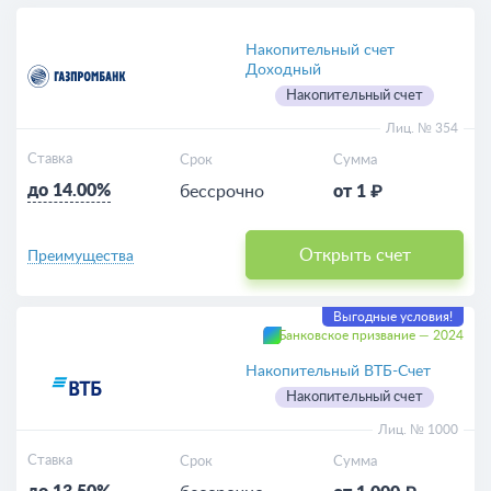
Выгодные
Накопительный счет
Доходный
Накопительный счет
Для пенсионеров
Лиц. № 354
Пополняемые
Ставка
Срок
Сумма
до 14.00%
бессрочно
от 1 ₽
Калькулятор
Открыть счет
Преимущества
Выгодные условия!
Банковское призвание — 2024
Накопительный ВТБ-Счет
Накопительный счет
Лиц. № 1000
Ставка
Срок
Сумма