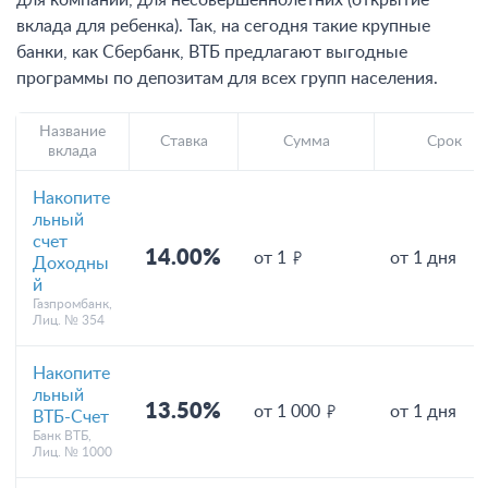
для компаний, для несовершеннолетних (открытие
вклада для ребенка). Так, на сегодня такие крупные
банки, как Сбербанк, ВТБ предлагают выгодные
программы по депозитам для всех групп населения.
Название
Ставка
Сумма
Срок
вклада
Накопите
льный
счет
14.00%
от 1
от 1 дня
Доходны
й
Газпромбанк,
Лиц. № 354
Накопите
льный
13.50%
от 1 000
от 1 дня
ВТБ-Счет
Банк ВТБ,
Лиц. № 1000