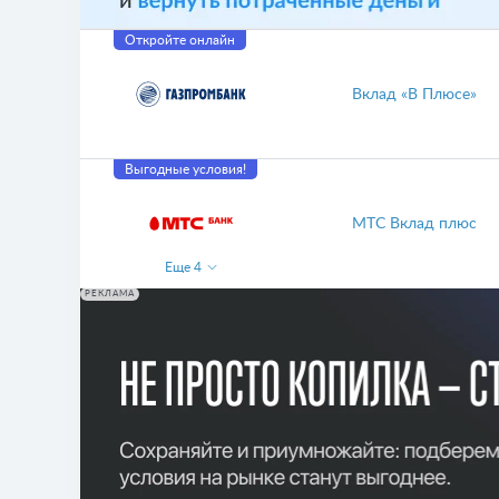
Откройте онлайн
Вклад «В Плюсе»
Выгодные условия!
МТС Вклад плюс
Еще
4
РЕКЛАМА