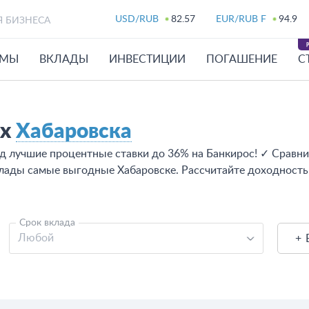
USD/RUB
82.57
EUR/RUB F
94.9
Я БИЗНЕСА
ЙМЫ
ВКЛАДЫ
ИНВЕСТИЦИИ
ПОГАШЕНИЕ
С
ах
Хабаровска
д лучшие процентные ставки до 36% на Банкирос! ✓ Сравни
вклады самые выгодные Хабаровске. Рассчитайте доходность
Срок вклада
Любой