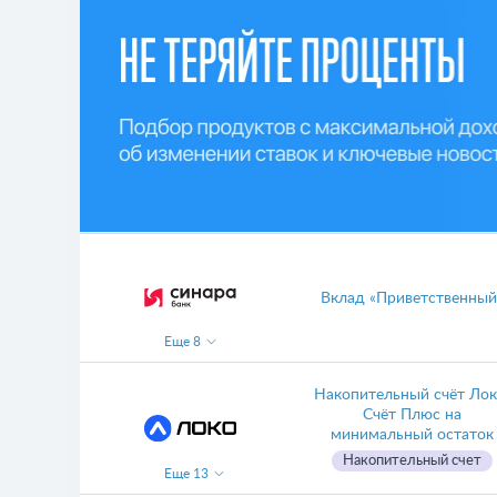
Вклад «Приветственный
Еще
8
Накопительный счёт Лок
Счёт Плюс на
минимальный остаток
Накопительный счет
Еще
13