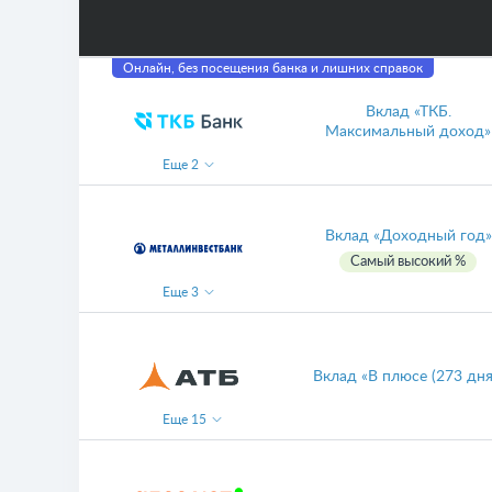
Онлайн, без посещения банка и лишних справок
Вклад «ТКБ.
Максимальный доход»
Еще
2
Вклад «Доходный год»
Самый высокий %
Еще
3
Вклад «В плюсе (273 дня
Еще
15