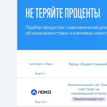
Вклад «Приветственный
Еще
3
Накопительный счёт Лок
Счёт Плюс на
минимальный остаток
Накопительный счет
Еще
13