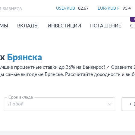
USD/RUB
82.67
EUR/RUB F
95.4
Я БИЗНЕСА
ЙМЫ
ВКЛАДЫ
ИНВЕСТИЦИИ
ПОГАШЕНИЕ
С
ах
Брянска
учшие процентные ставки до 36% на Банкирос! ✓ Сравните 
ады самые выгодные Брянске. Рассчитайте доходность и вы
Срок вклада
Любой