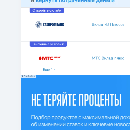
Откройте онлайн
Вклад «В Плюсе»
Выгодные условия!
МТС Вклад плюс
Еще
4
РЕКЛАМА