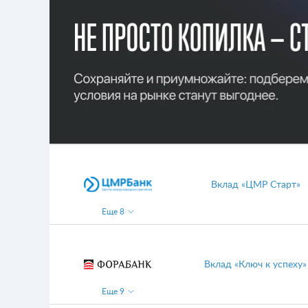
Вклад «ЦМР Старт»
Еще
8
Вклад «Ключ к успеху»
Еще
9