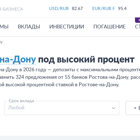
USD/RUB
82.67
EUR/RUB F
95.4
Я БИЗНЕСА
ЙМЫ
ВКЛАДЫ
ИНВЕСТИЦИИ
ПОГАШЕНИЕ
С
ну
-на-Дону
под высокий процент
-на-Дону в 2026 году — депозиты с максимальными процен
внить 324 предложения от 55 банков Ростова-на-Дону, рас
ой высокой процентной ставкой в Ростове-на-Дону.
Срок вклада
Любой