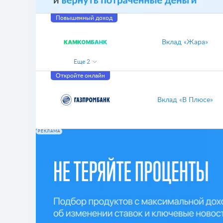
Повышенный доход
Вклад «Жара»
Еще
2
Откройте онлайн
Вклад «В Плюсе»
РЕКЛАМА