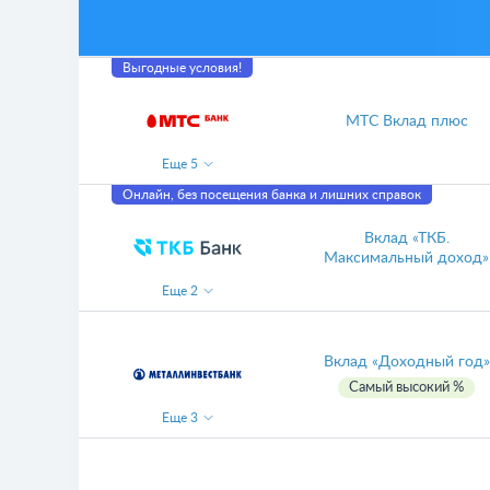
Выгодные условия!
МТС Вклад плюс
Еще
5
Онлайн, без посещения банка и лишних справок
Вклад «ТКБ.
Максимальный доход»
Еще
2
Вклад «Доходный год»
Самый высокий %
Еще
3