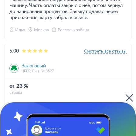
машину. Часть оплаты закрыл с неё, потом вернул
до начисления процентов. Заявку подавал через
приложение, карту забрал в офисе.
Илья
Москва
Россельхозбанк
5.00
Смотреть все отзывы
Залоговый
ЧБРР, Лиц. № 3527
от 23 %
ставка
от 100 тыс
кредитный лимит