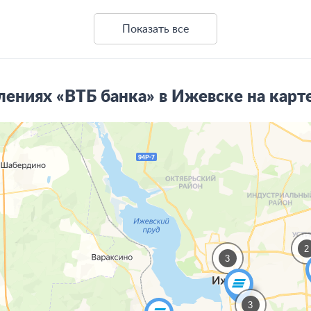
Показать все
ениях «ВТБ банка» в Ижевске на карт
2
3
3