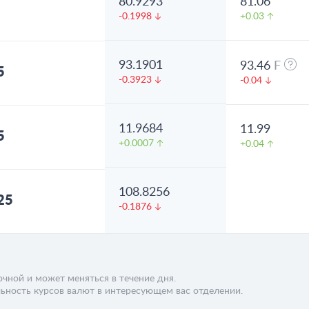
80.9293
81.06
-0.1998
+0.03
93.1901
93.46
F
5
-0.3923
-0.04
11.9684
11.99
5
+0.0007
+0.04
108.8256
25
-0.1876
чной и может меняться в течение дня.
ьность курсов валют в интересующем вас отделении.