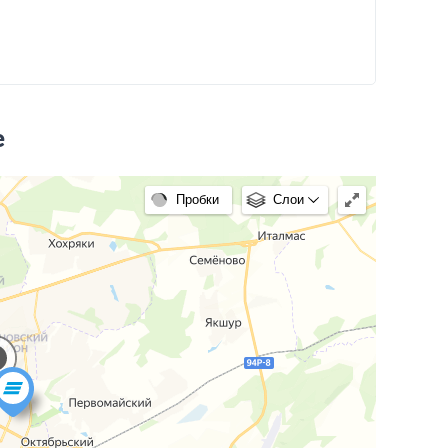
е
Пробки
Слои