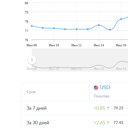
80
79
78
77
76
Июл 08
Июл 10
Июл 12
Июл 14
Июл 16
Июл 08
Июл 10
Июл 12
Июл 14
Июл 16
USD
Срок
Покупка
За 7 дней
+0.85
79.25
За 30 дней
+2.65
77.45