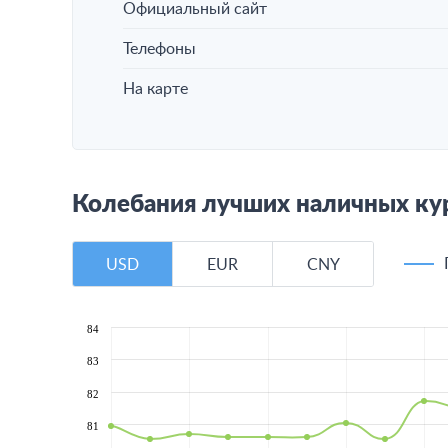
Официальный сайт
Телефоны
На карте
Колебания лучших наличных кур
USD
EUR
CNY
84
83
82
81