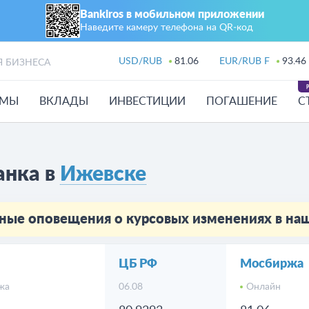
Bankiros в мобильном приложении
Наведите камеру телефона на QR‑код
USD/RUB
81.06
EUR/RUB F
93.46
Я БИЗНЕСА
ЙМЫ
ВКЛАДЫ
ИНВЕСТИЦИИ
ПОГАШЕНИЕ
С
анка в
Ижевске
ные оповещения о курсовых изменениях в н
ЦБ РФ
Мосбиржа
жа
06.08
Онлайн