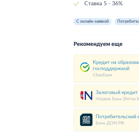
Ставка
5 - 36%
С онлайн-заявкой
Потребите
Рекомендуем еще
Кредит на образова
господдержкой
СберБанк
Залоговый кредит
Норвик Банк (Вятка Б
Потребительский 
Банк ДОМ.РФ