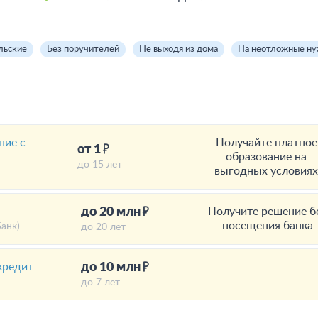
льские
Без поручителей
Не выходя из дома
На неотложные н
ние с
Получайте платное
от 1
образование на
до 15 лет
выгодных условия
до 20 млн
Получите решение б
посещения банка
анк)
до 20 лет
до 10 млн
кредит
до 7 лет