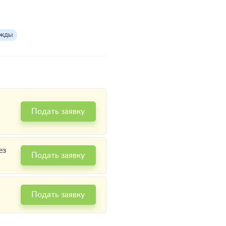
ужды
Подать заявку
х
ез
Подать заявку
Подать заявку