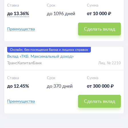
Ставка
Срок
Сумма
до 13.36%
до 1096 дней
от 10 000 ₽
Сделать вклад
Преимущества
Онлайн, без посещения банка и лишних справок
Вклад «ТКБ. Максимальный доход»
ТрансКапиталБанк
Лиц. № 2210
Ставка
Срок
Сумма
до 12.45%
до 370 дней
от 300 000 ₽
Сделать вклад
Преимущества