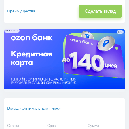
Сделать вклад
Преимущества
РЕКЛАМА
Вклад «Оптимальный плюс»
Ставка
Срок
Сумма