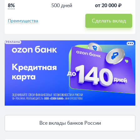
8%
500 дней
от 20 000 ₽
Сделать вклад
Преимущества
РЕКЛАМА
Все вклады банков России