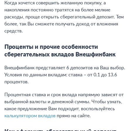
Когда хочется совершить желанную покупку, а
накопления постоянно тратятся на более мелкие
расходы, проще открыть сберегательный депозит. Тем
более, так Вы сможете получать доход от вложения
средств.
Проценты и прочие особенности
сберегательных вкладов Внешфинбанк
Внешфинбанк представляет 6 депозитов на Ваш выбор.
Условия по данным вкладам: ставка – от 0.1 до 13.6
процентов
.
Процентная ставка и срок вклада напрямую зависят от
выбранной валюты и денежной суммы. Чтобы узнать,
какое предложение Вам подходит, воспользуйтесь
калькулятором вкладов
прямо на сайте.