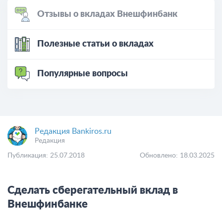
Отзывы о вкладах Внешфинбанк
Полезные статьи о вкладах
Популярные вопросы
Редакция Bankiros.ru
Редакция
Публикация: 25.07.2018
Обновлено: 18.03.2025
Сделать сберегательный вклад в
Внешфинбанке