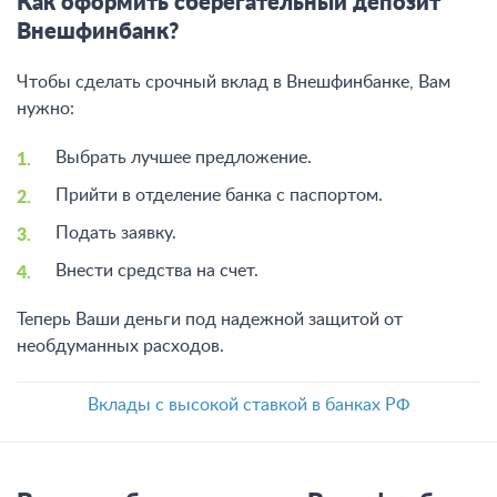
Как оформить сберегательный депозит
Внешфинбанк?
Чтобы сделать срочный вклад в Внешфинбанке, Вам
нужно:
Выбрать лучшее предложение.
Прийти в отделение банка с паспортом.
Подать заявку.
Внести средства на счет.
Теперь Ваши деньги под надежной защитой от
необдуманных расходов.
Вклады с высокой ставкой в банках РФ