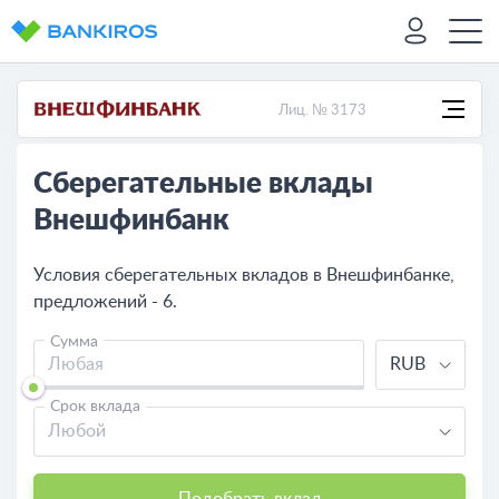
Лиц. № 3173
Сберегательные вклады
Внешфинбанк
Условия сберегательных вкладов в Внешфинбанке,
предложений - 6.
Сумма
RUB
Срок вклада
Любой