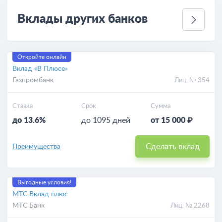
Вклады других банков
Откройте онлайн
Вклад «В Плюсе»
Газпромбанк
Лиц. № 354
Ставка
Срок
Сумма
до 13.6%
до 1095 дней
от 15 000 ₽
Сделать вклад
Преимущества
Выгодные условия!
МТС Вклад плюс
МТС Банк
Лиц. № 2268