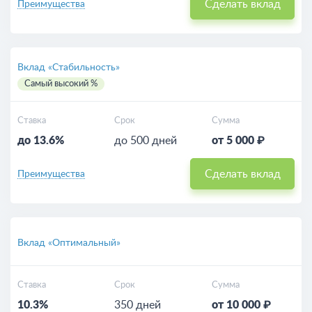
Сделать вклад
Преимущества
Вклад «Стабильность»
Самый высокий %
Ставка
Срок
Сумма
до 13.6%
до 500 дней
от 5 000 ₽
Сделать вклад
Преимущества
Вклад «Оптимальный»
Ставка
Срок
Сумма
10.3%
350 дней
от 10 000 ₽