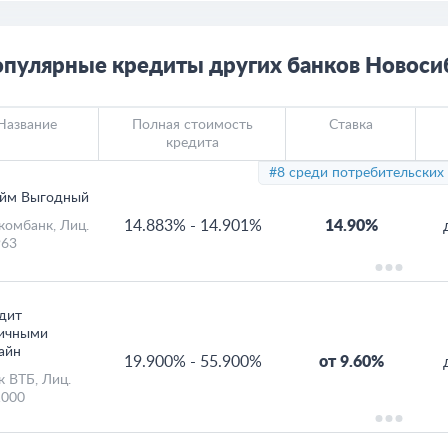
пулярные кредиты других банков Новоси
Название
Полная стоимость
Ставка
кредита
#8 среди потребительских
йм Выгодный
14.883%
-
14.901%
14.90%
комбанк
, Лиц.
63
дит
ичными
айн
19.900%
-
55.900%
от 9.60%
к ВТБ
, Лиц.
000