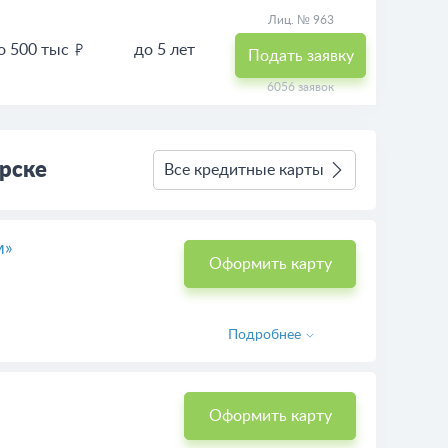
Лиц. № 963
о 500 тыс
до 5 лет
Подать заявку
6056 заявок
рске
Все кредитные карты
м»
Оформить карту
Подробнее
Оформить карту