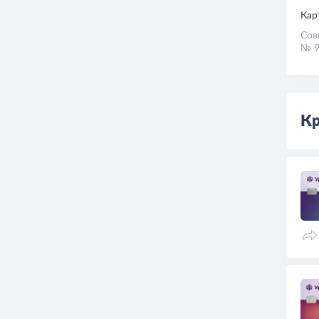
Кар
Сов
№ 9
Кр