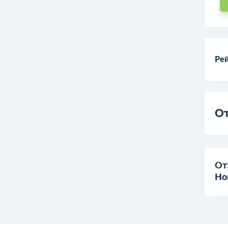
Рей
От
От
Но