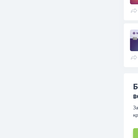
Б
в
За
кр