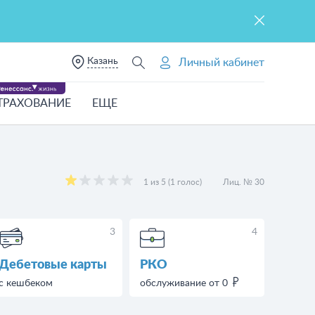
Казань
Личный кабинет
ТРАХОВАНИЕ
ЕЩЕ
1 из 5 (1 голос)
Лиц. № 30
3
4
Дебетовые карты
РКО
с кешбеком
обслуживание от 0