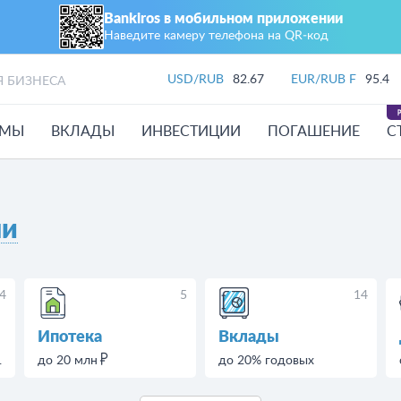
Bankiros в мобильном приложении
Наведите камеру телефона на QR‑код
USD/RUB
82.67
EUR/RUB F
95.4
Я БИЗНЕСА
ЙМЫ
ВКЛАДЫ
ИНВЕСТИЦИИ
ПОГАШЕНИЕ
С
ни
4
5
14
Ипотека
Вклады
.
до 20 млн
до 20% годовых