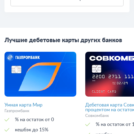
Лучшие дебетовые карты других банков
Умная карта Мир
Дебетовая карта Сов
процентом на остато
Газпромбанк
Совкомбанк
% на остаток от 0
% на остаток
кешбэк до 15%