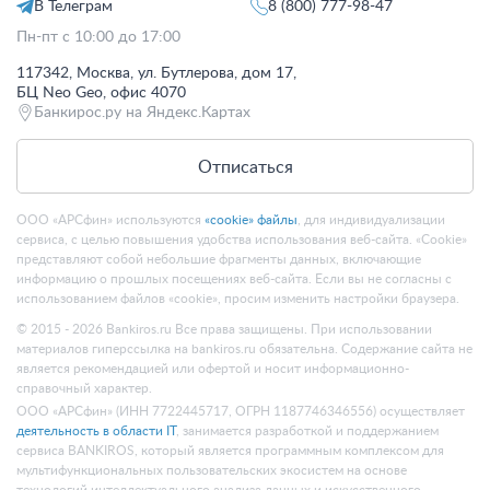
В Телеграм
8 (800) 777-98-47
Пн-пт с 10:00 до 17:00
117342, Москва, ул. Бутлерова, дом 17,
БЦ Neo Geo, офис 4070
Банкирос.ру на Яндекс.Картах
Отписаться
ООО «АРСфин» используются
«cookie» файлы
, для индивидуализации
сервиса, с целью повышения удобства использования веб-сайта. «Cookie»
представляют собой небольшие фрагменты данных, включающие
информацию о прошлых посещениях веб-сайта. Если вы не согласны с
использованием файлов «cookie», просим изменить настройки браузера.
© 2015 - 2026 Bankiros.ru Все права защищены. При использовании
материалов гиперссылка на bankiros.ru обязательна. Содержание сайта не
является рекомендацией или офертой и носит информационно-
справочный характер.
ООО «АРСфин» (ИНН 7722445717, ОГРН 1187746346556) осуществляет
деятельность в области IT
, занимается разработкой и поддержанием
сервиса BANKIROS, который является программным комплексом для
мультифункциональных пользовательских экосистем на основе