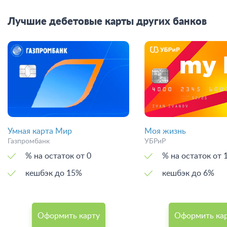
Лучшие дебетовые карты других банков
Умная карта Мир
Моя жизнь
Газпромбанк
УБРиР
% на остаток от 0
% на остаток
кешбэк до 15%
кешбэк до 6%
Оформить карту
Оформить ка