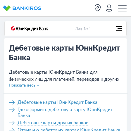
Лиц. № 1
Дебетовые карты ЮниКредит
Банка
Дебетовые карты ЮниКредит Банка для
физических лиц для платежей, переводов и других
Показать весь
нужд. Актуальные условия обслуживания всех карт,
которых на сегодня - 1. Удобное оформление
банковской карты ЮниКредит Банка не выходя из
Дебетовые карты ЮниКредит Банка
дома, нужно только оставить заявку на сайте или
Где оформить дебетовую карту ЮниКредит
же обратиться в отделение банка.
Банка
Дебетовые карты других банков
Отзывы о дебетовых картах ЮниКредит Банка