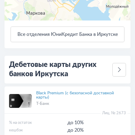
Все отделения ЮниКредит Банка в Иркутске
4 км
Открыть в Яндекс.Картах
Условия использования
Дебетовые карты других
банков Иркутска
Black Premium (с безопасной доставкой
карты)
Т-Банк
Лиц. № 2673
до 10%
% на остаток
до 20%
кешбэк