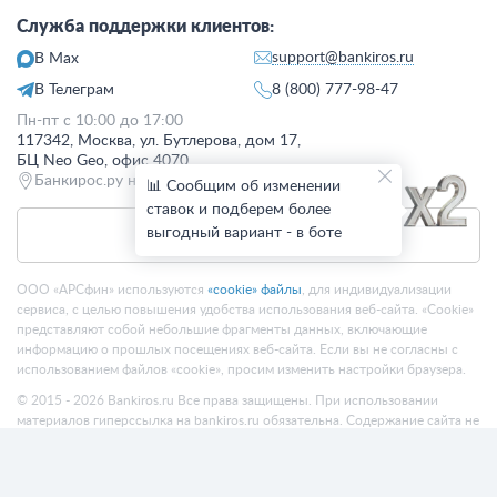
Служба поддержки клиентов:
support@bankiros.ru
В Max
В Телеграм
8 (800) 777-98-47
Пн-пт с 10:00 до 17:00
117342, Москва, ул. Бутлерова, дом 17,
БЦ Neo Geo, офис 4070
Банкирос.ру на Яндекс.Картах
📊 Сообщим об изменении
ставок и подберем более
выгодный вариант - в боте
Отписаться
ООО «АРСфин» используются
«cookie» файлы
, для индивидуализации
сервиса, с целью повышения удобства использования веб-сайта. «Cookie»
представляют собой небольшие фрагменты данных, включающие
информацию о прошлых посещениях веб-сайта. Если вы не согласны с
использованием файлов «cookie», просим изменить настройки браузера.
© 2015 - 2026 Bankiros.ru Все права защищены. При использовании
материалов гиперссылка на bankiros.ru обязательна. Содержание сайта не
является рекомендацией или офертой и носит информационно-
справочный характер.
ООО «АРСфин» (ИНН 7722445717, ОГРН 1187746346556) осуществляет