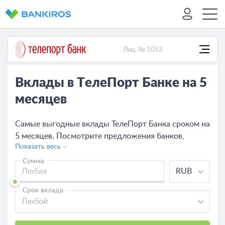
Лиц. № 1052
Вклады в ТелеПорт Банке на 5
месяцев
Самые выгодные вклады ТелеПорт Банка сроком на
5 месяцев. Посмотрите предложения банков,
Показать весь
оставьте онлайн-заявку на выгодный вклад или
сравните с другими банками.
Сумма
RUB
Срок вклада
Любой