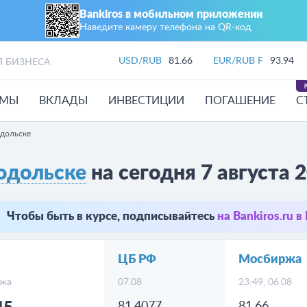
Bankiros в мобильном приложении
Наведите камеру телефона на QR‑код
USD/RUB
81.66
EUR/RUB F
93.94
Я БИЗНЕСА
ЙМЫ
ВКЛАДЫ
ИНВЕСТИЦИИ
ПОГАШЕНИЕ
С
дольске
одольске
на сегодня 7 августа 
Чтобы быть в курсе, подписывайтесь
на Bankiros.ru 
ЦБ РФ
Мосбиржа
жа
07.08
23:49, 06.08
81.4077
81.66