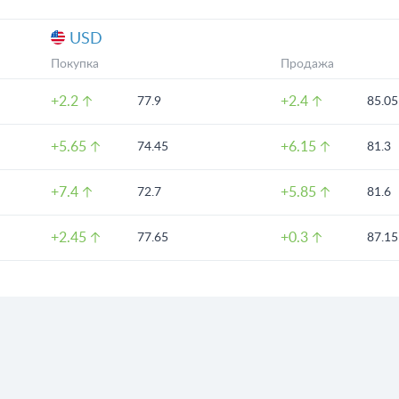
USD
Покупка
Продажа
+2.2
+2.4
77.9
85.05
+5.65
+6.15
74.45
81.3
+7.4
+5.85
72.7
81.6
+2.45
+0.3
77.65
87.15