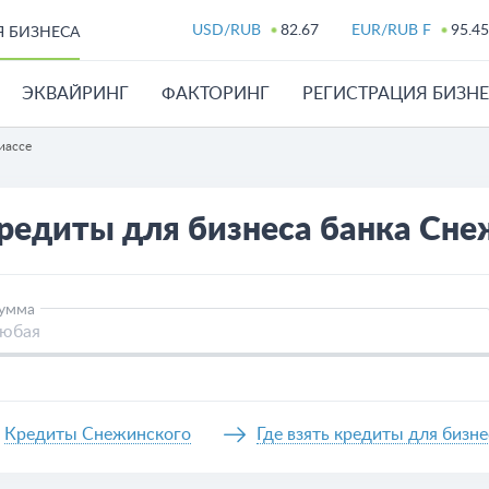
USD/RUB
82.67
EUR/RUB F
95.45
Я БИЗНЕСА
ЭКВАЙРИНГ
ФАКТОРИНГ
РЕГИСТРАЦИЯ БИЗН
иассе
редиты для бизнеса банка Сне
умма
Кредиты Снежинского
Где взять кредиты для бизн