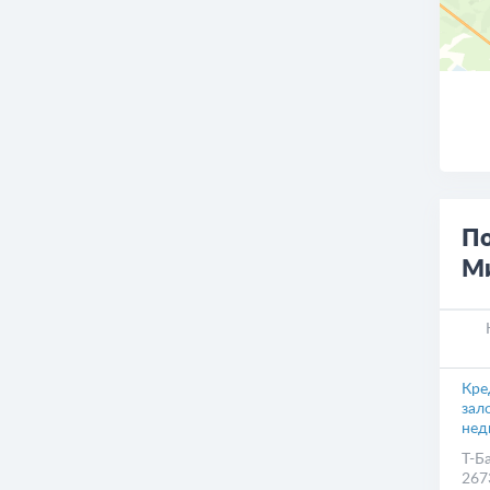
О
По
Ми
Кре
зал
нед
Т-Б
267