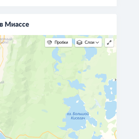
 в Миассе
Пробки
Слои