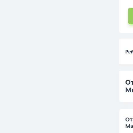
Рей
От
М
От
Ми