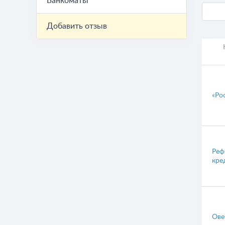
Банкоматы
Добавить отзыв
«Ро
Реф
кре
Ове