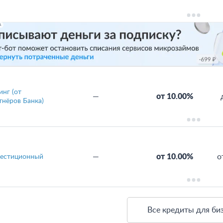
А
инг (от
—
от 10.00%
тнёров Банка)
—
от 10.00%
о
естиционный
Все кредиты для би