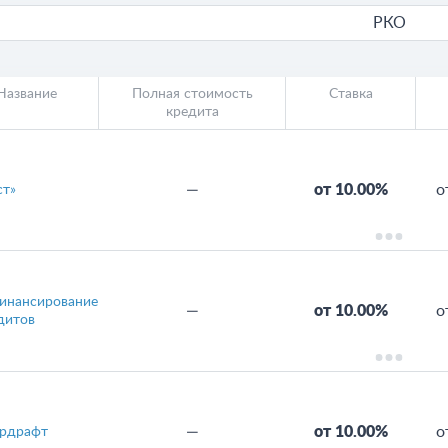
РКО
Название
Полная стоимость
Ставка
кредита
—
от 10.00%
о
ст»
инансирование
—
от 10.00%
о
дитов
—
от 10.00%
о
рдрафт