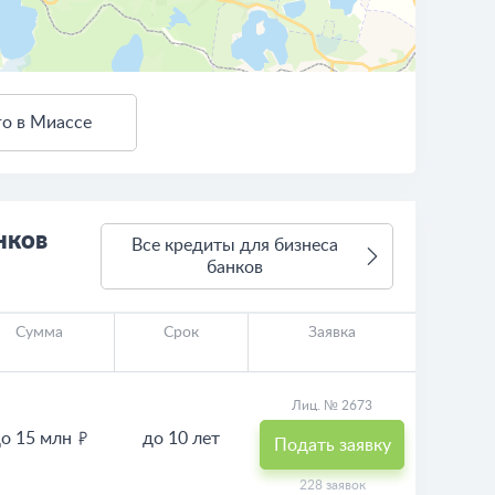
о в Миассе
3 км
Условия использования
нков
Все кредиты для бизнеса
банков
Сумма
Срок
Заявка
Лиц. № 2673
о 15 млн
до 10 лет
Подать заявку
228 заявок