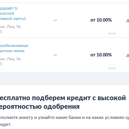
рдрафт (с
опасной
тавкой карты)
—
от 10.00%
д
анк
, Лиц. №
3
озобновляемая
дитная линия
—
от 10.00%
д
анк
, Лиц. №
3
есплатно подберем кредит с высокой
ероятностью одобрения
полните анкету и узнайте какие банки и на каких условиях 
едит.