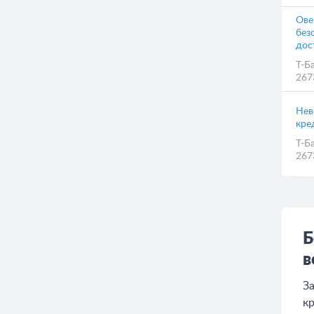
Ове
без
дос
Т-Б
267
Нев
кре
Т-Б
267
Б
в
За
кр