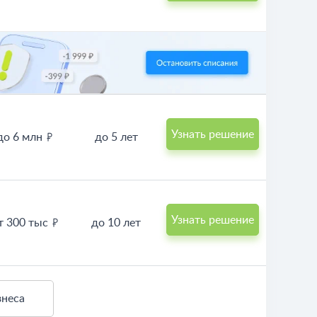
Узнать решение
до 6 млн
до 5 лет
Узнать решение
т 300 тыс
до 10 лет
знеса