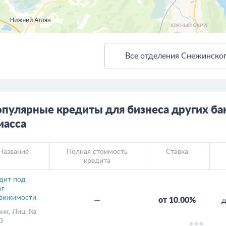
Все отделения Снежинског
ткрыть в Яндекс.Картах
Создать свою карту
пулярные кредиты для бизнеса других ба
асса
Название
Полная стоимость
Ставка
кредита
дит под
ог
вижимости
—
от 10.00%
д
анк
, Лиц. №
3