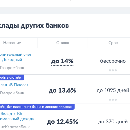
клады других банков
Название
Ставка
Срок
опительный счет
Доходный
до 14%
бессрочно
Газпромбанк
ройте онлайн
лад «В Плюсе»
до 13.6%
до 1095 дней
Газпромбанк
йн, без посещения банка и лишних справок
Вклад «ТКБ.
имальный доход»
до 12.45%
до 370 дней
ансКапиталБанк