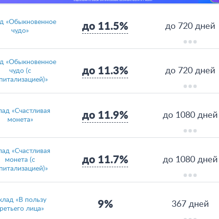
д «Обыкновенное
до 11.5%
до 720 дней
чудо»
д «Обыкновенное
до 11.3%
до 720 дней
чудо (с
питализацией)»
лад «Счастливая
до 11.9%
до 1080 дней
монета»
лад «Счастливая
до 11.7%
до 1080 дней
монета (с
питализацией)»
клад «В пользу
9%
367 дней
ретьего лица»