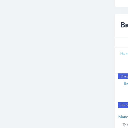
В
Нак
Отк
Вк
Онла
Макс
Тр