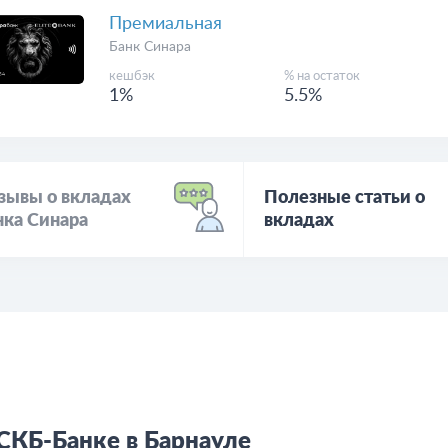
Премиальная
Банк Синара
кешбэк
% на остаток
1%
5.5%
зывы о вкладах
Полезные статьи о
нка Синара
вкладах
СКБ-Банке в Барнауле