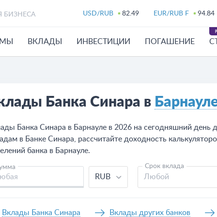
USD/RUB
82.49
EUR/RUB F
94.84
Я БИЗНЕСА
ЙМЫ
ВКЛАДЫ
ИНВЕСТИЦИИ
ПОГАШЕНИЕ
С
клады Банка Синара в
Барнаул
ады Банка Синара в Барнауле в 2026 на сегодняшний день 
адам в Банке Синара, рассчитайте доходность калькуляторо
елений банка в Барнауле.
Срок вклада
умма
RUB
Любой
Вклады Банка Синара
Вклады других банков