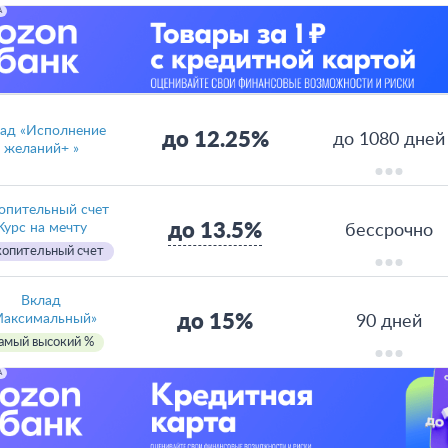
А
ад «Исполнение
до 12.25%
до 1080 дней
желаний+ »
опительный счет
до 13.5%
Курс на мечту
бессрочно
опительный счет
Вклад
до 15%
Максимальный»
90 дней
амый высокий %
А