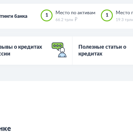
Место по активам
Место 
1
1
тинги банка
66.2 трлн
19.3 трл
зывы о кредитах
Полезные статьи о
ссии
кредитах
нке