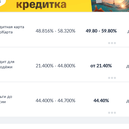
дитная карта
48.816%
-
58.320%
49.80
-
59.80%
рКарта
дит для
21.400%
-
44.800%
от 21.40%
д
одёжи
ьги до
44.400%
-
44.700%
44.40%
сии