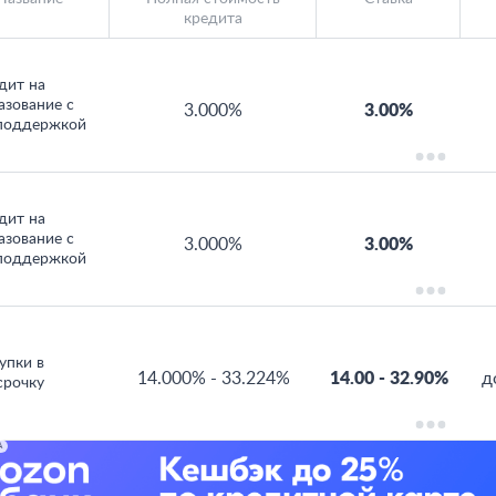
кредита
дит на
азование с
3.000%
3.00%
поддержкой
дит на
азование с
3.000%
3.00%
поддержкой
упки в
14.000%
-
33.224%
14.00
-
32.90%
д
срочку
А