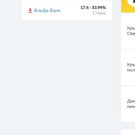
17.4 - 53.99%
Альфа-Банк
Ставка
Кре
Сбе
Кре
мол
Ден
пен