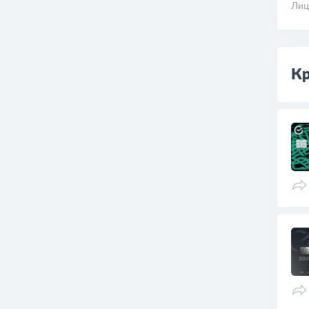
Лиц
Кр