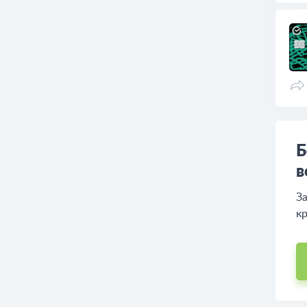
Б
в
За
кр