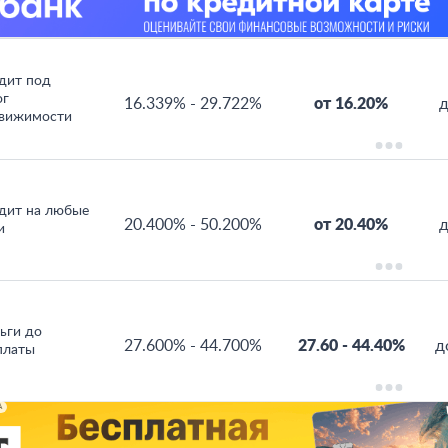
дит под
ог
16.339%
-
29.722%
от 16.20%
д
вижимости
дит на любые
20.400%
-
50.200%
от 20.40%
д
и
ьги до
27.600%
-
44.700%
27.60
-
44.40%
д
платы
А