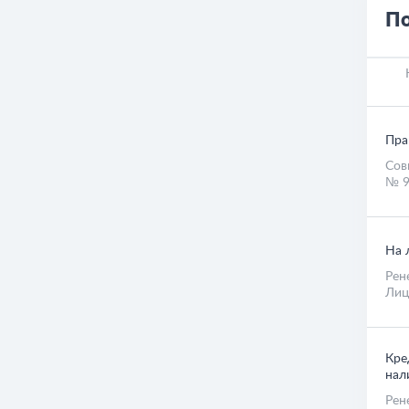
По
Пра
Сов
№ 9
На 
Рен
Лиц
Кре
нал
Рен