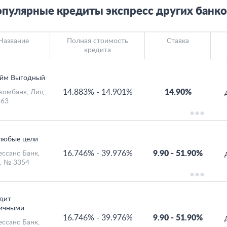
пулярные кредиты экспресс других банко
Название
Полная стоимость
Ставка
кредита
йм Выгодный
14.883%
-
14.901%
14.90%
комбанк
, Лиц.
63
любые цели
16.746%
-
39.976%
9.90
-
51.90%
ессанс Банк
,
. № 3354
дит
ичными
16.746%
-
39.976%
9.90
-
51.90%
ессанс Банк
,