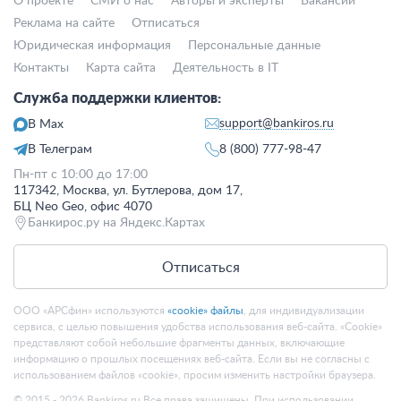
О проекте
СМИ о нас
Авторы и эксперты
Вакансии
Реклама на сайте
Отписаться
Юридическая информация
Персональные данные
Контакты
Карта сайта
Деятельность в IT
Служба поддержки клиентов:
support@bankiros.ru
В Max
В Телеграм
8 (800) 777-98-47
Пн-пт с 10:00 до 17:00
117342, Москва, ул. Бутлерова, дом 17,
БЦ Neo Geo, офис 4070
Банкирос.ру на Яндекс.Картах
Отписаться
ООО «АРСфин» используются
«cookie» файлы
, для индивидуализации
сервиса, с целью повышения удобства использования веб-сайта. «Cookie»
представляют собой небольшие фрагменты данных, включающие
информацию о прошлых посещениях веб-сайта. Если вы не согласны с
использованием файлов «cookie», просим изменить настройки браузера.
© 2015 - 2026 Bankiros.ru Все права защищены. При использовании