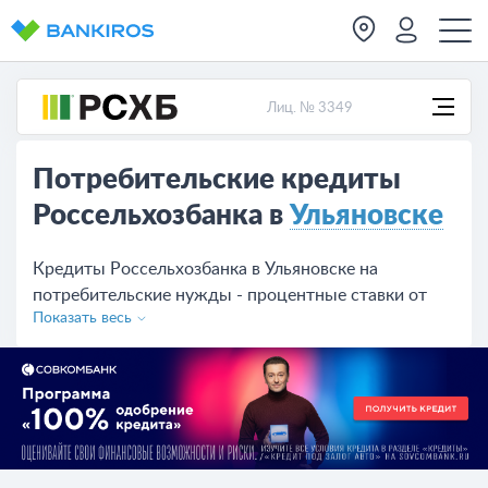
Лиц. № 3349
Потребительские кредиты
Россельхозбанка в
Ульяновске
Кредиты Россельхозбанка в Ульяновске на
потребительские нужды - процентные ставки от
Показать весь
18.65%, предложений на сегодняшний день - 13.
Чтобы взять кредит оставьте заявку с сайта или
обратитесь в отделение банка.