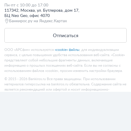
Пн-пт с 10:00 до 17:00
117342, Москва, ул. Бутлерова, дом 17,
БЦ Neo Geo, офис 4070
Банкирос.ру на Яндекс.Картах
Отписаться
ООО «АРСфин» используются
«cookie» файлы
, для индивидуализации
сервиса, с целью повышения удобства использования веб-сайта. «Cookie»
представляют собой небольшие фрагменты данных, включающие
информацию о прошлых посещениях веб-сайта. Если вы не согласны с
использованием файлов «cookie», просим изменить настройки браузера.
© 2015 - 2026 Bankiros.ru Все права защищены. При использовании
материалов гиперссылка на bankiros.ru обязательна. Содержание сайта не
является рекомендацией или офертой и носит информационно-
справочный характер.
ООО «АРСфин» (ИНН 7722445717, ОГРН 1187746346556) осуществляет
деятельность в области IT
, занимается разработкой и поддержанием
сервиса BANKIROS, который является программным комплексом для
мультифункциональных пользовательских экосистем на основе
технологий интеллектуального анализа данных и искусственного
интеллекта.