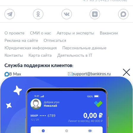
4.9 из 5 (4425 голосов)
О проекте
СМИ о нас
Авторы и эксперты
Вакансии
Реклама на сайте
Отписаться
Юридическая информация
Персональные данные
Контакты
Карта сайта
Деятельность в IT
Служба поддержки клиентов:
support@bankiros.ru
В Max
В Телеграм
8 (800) 777-98-47
Пн-пт с 10:00 до 17:00
117342, Москва, ул. Бутлерова, дом 17,
БЦ Neo Geo, офис 4070
Банкирос.ру на Яндекс.Картах
Отписаться