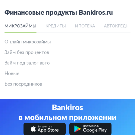
Финансовые продукты Bankiros.ru
МИКРОЗАЙМЫ
КРЕДИТЫ
ИПОТЕКА
АВТОКРЕДИТ
Онлайн микрозаймы
Займ без процентов
Займ под залог авто
Новые
Без посредников
Bankiros
в мобильном приложении