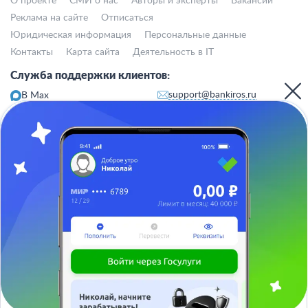
О проекте
СМИ о нас
Авторы и эксперты
Вакансии
Реклама на сайте
Отписаться
Юридическая информация
Персональные данные
Контакты
Карта сайта
Деятельность в IT
Служба поддержки клиентов:
support@bankiros.ru
В Max
В Телеграм
8 (800) 777-98-47
Пн-пт с 10:00 до 17:00
117342, Москва, ул. Бутлерова, дом 17,
БЦ Neo Geo, офис 4070
Банкирос.ру на Яндекс.Картах
Отписаться
ООО «АРСфин» используются
«cookie» файлы
, для индивидуализации
сервиса, с целью повышения удобства использования веб-сайта. «Cookie»
представляют собой небольшие фрагменты данных, включающие
информацию о прошлых посещениях веб-сайта. Если вы не согласны с
использованием файлов «cookie», просим изменить настройки браузера.