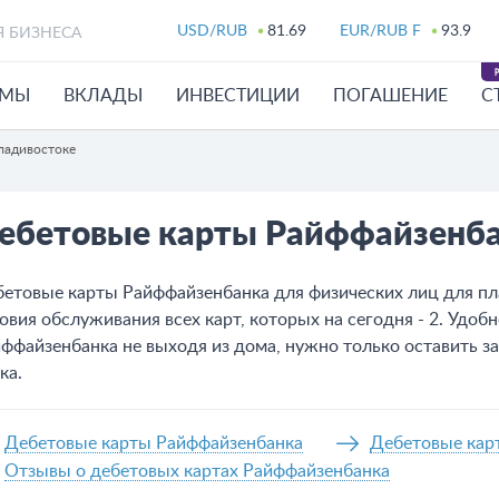
USD/RUB
81.69
EUR/RUB F
93.9
Я БИЗНЕСА
ЙМЫ
ВКЛАДЫ
ИНВЕСТИЦИИ
ПОГАШЕНИЕ
С
ладивостоке
ебетовые карты Райффайзенб
етовые карты Райффайзенбанка для физических лиц для пл
овия обслуживания всех карт, которых на сегодня - 2. Удо
ффайзенбанка не выходя из дома, нужно только оставить за
ка.
Дебетовые карты Райффайзенбанка
Дебетовые кар
Отзывы о дебетовых картах Райффайзенбанка