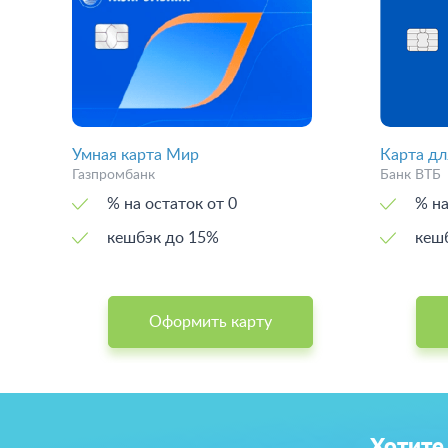
Умная карта Мир
Карта дл
Газпромбанк
Банк ВТБ
% на остаток от 0
% на
кешбэк до 15%
кеш
Оформить карту
Хотите