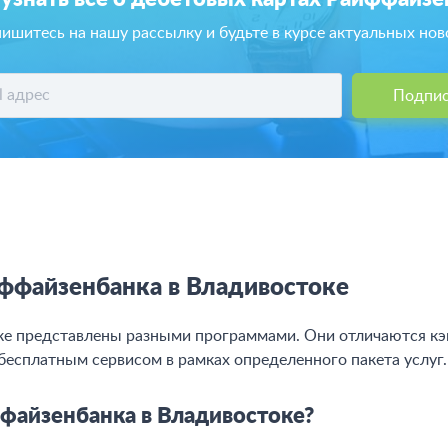
ишитесь на нашу рассылку и будьте в курсе актуальных нов
Подпис
ффайзенбанка в Владивостоке
ке представлены разными программами. Они отличаются кэ
бесплатным сервисом в рамках определенного пакета услуг.
файзенбанка в Владивостоке?