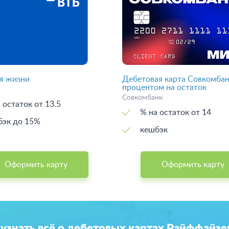
я жизни
Дебетовая карта Совкомбан
процентом на остаток
Совкомбанк
 остаток от 13.5
% на остаток от 14
бэк до 15%
кешбэк
Оформить карту
Оформить карту
 узнать всё о дебетовых картах Райффайзе