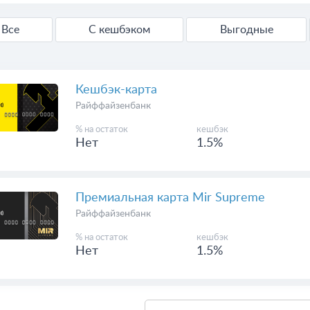
Все
С кешбэком
Выгодные
Кешбэк-карта
Райффайзенбанк
% на остаток
кешбэк
Нет
1.5%
Премиальная карта Mir Supreme
Райффайзенбанк
% на остаток
кешбэк
Нет
1.5%