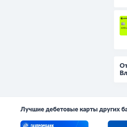
От
Вл
Лучшие дебетовые карты других б