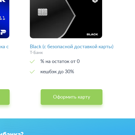
ка с
Black (с безопасной доставкой карты)
Т-Банк
% на остаток от 0
кешбэк до 30%
Оформить карту
нбанка?