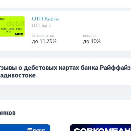
ОТП Карта
ОТП Банк
% на остаток
кешбэк
до 11.75%
до 10%
зывы о дебетовых картах банка Райффайз
адивостоке
анков