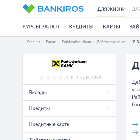
ДЛЯ ЖИЗНИ
ДЛ
КУРСЫ ВАЛЮТ
КРЕДИТЫ
КАРТЫ
ЗА
Главная
Банки
Райффайзенбанк
Дебетовые карты
В В
Д
0
Лиц. № 3292
Деб
усл
Вклады
Рай
бан
Кредиты
Кредитные карты