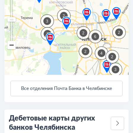
2
3
2
2
2
6
2
4
2
3
Все отделения Почта Банка в Челябинске
3 км
Открыть в Яндекс.Картах
Условия использования
Дебетовые карты других
банков Челябинска