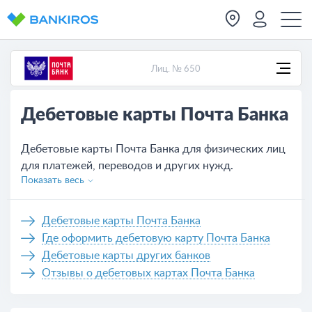
Лиц. № 650
Дебетовые карты Почта Банка
Дебетовые карты Почта Банка для физических лиц
для платежей, переводов и других нужд.
Показать весь
Актуальные условия обслуживания всех карт,
которых на сегодня - :count_prod. Удобное
оформление банковской карты Почта Банка не
Дебетовые карты Почта Банка
выходя из дома, нужно только оставить заявку на
Где оформить дебетовую карту Почта Банка
сайте или же обратиться в отделение банка.
Дебетовые карты других банков
Отзывы о дебетовых картах Почта Банка