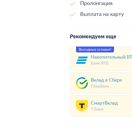
Пролонгация
Выплата на карту
Рекомендуем еще
Выгодные условия!
Накопительный ВТ
Банк ВТБ
Вклад в Сбере
СберБанк
СмартВклад
Т-Банк