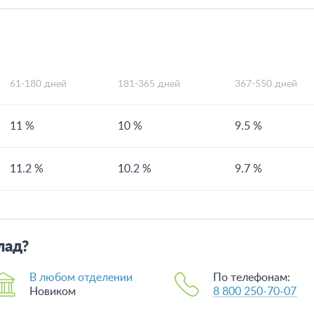
61-180 дней
181-365 дней
367-550 дней
11 %
10 %
9.5 %
11.2 %
10.2 %
9.7 %
лад?
В любом отделении
По телефонам:
Новиком
8 800 250-70-07