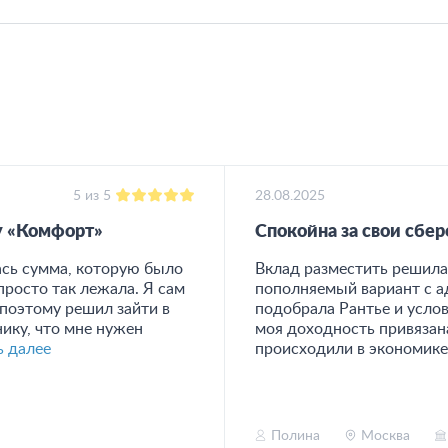
5 из 5
28.08.2025
у «Комфорт»
Спокойна за свои сбе
ась сумма, которую было
Вклад разместить решила 
просто так лежала. Я сам
пополняемый вариант с ад
 поэтому решил зайти в
подобрала Рантье и услов
нику, что мне нужен
моя доходность привязана
ь далее
происходили в экономике, 
Полина
Москва