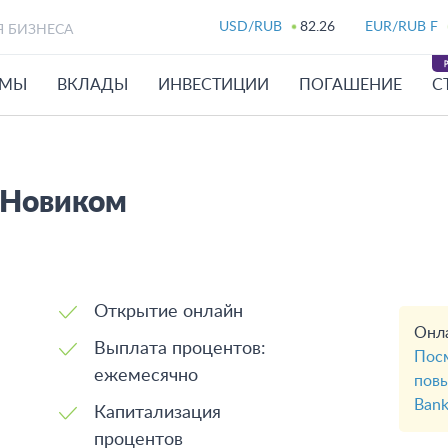
USD/RUB
82.26
EUR/RUB F
Я БИЗНЕСА
ЙМЫ
ВКЛАДЫ
ИНВЕСТИЦИИ
ПОГАШЕНИЕ
С
 Новиком
Открытие онлайн
Онла
Выплата процентов:
Посм
ежемесячно
повы
Bank
Капитализация
процентов