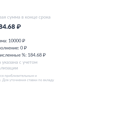
вая сумма в конце срока
84.68 ₽
мма:
10000 ₽
олнение:
0 ₽
исленные %:
184.68 ₽
 указана с учетом
ализации
тся приблизительным и
u. Для уточнения ставки по вкладу