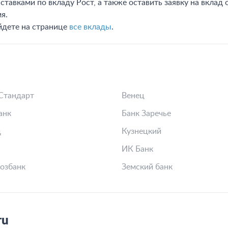
тавками по вкладу Рост, а также оставить заявку на вклад
я.
йдете на странице
все вклады
.
Стандарт
Венец
анк
Банк Заречье
д
Кузнецкий
ИК Банк
озбанк
Земский банк
ru