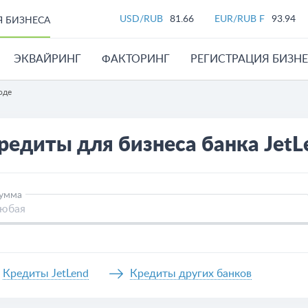
USD/RUB
81.66
EUR/RUB F
93.94
Я БИЗНЕСА
ЭКВАЙРИНГ
ФАКТОРИНГ
РЕГИСТРАЦИЯ БИЗН
оде
редиты для бизнеса банка JetL
умма
Кредиты JetLend
Кредиты других банков