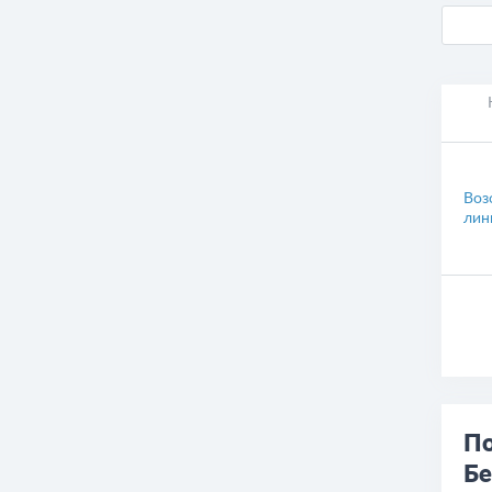
Воз
лин
По
Бе