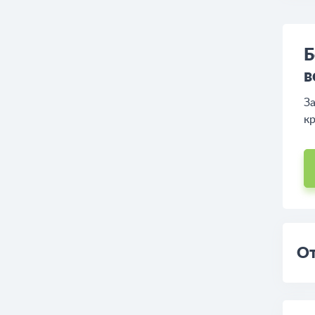
Б
в
За
кр
От