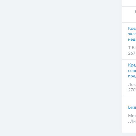
Кре
зал
нед
Т-Б
267
Кре
соц
пре
Лок
270
Биз
Мет
, Л