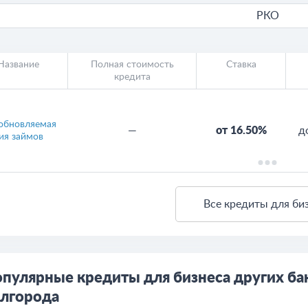
РКО
Название
Полная стоимость
Ставка
кредита
обновляемая
—
от 16.50%
д
ия займов
Все кредиты для би
пулярные кредиты для бизнеса других ба
лгорода