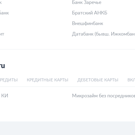
к
Банк Заречье
Банк
Братский АНКБ
Внешфинбанк
ит
Датабанк (бывш. Ижкомбан
ru
КРЕДИТЫ
КРЕДИТНЫЕ КАРТЫ
ДЕБЕТОВЫЕ КАРТЫ
ВК
й КИ
Микрозайм без посреднико