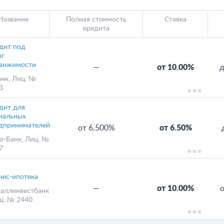
Название
Полная стоимость
Ставка
кредита
дит под
ог
вижимости
—
от 10.00%
д
анк
, Лиц. №
3
дит для
иальных
дпринимателей
от 6.500%
от 6.50%
о-Банк
, Лиц. №
7
нес-ипотека
—
от 10.00%
аллинвестбанк
иц. № 2440