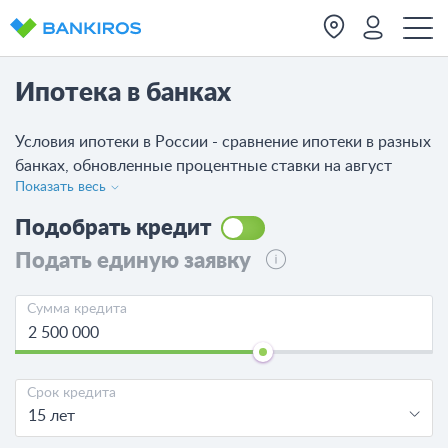
Ипотека в банках
Условия ипотеки в России - сравнение ипотеки в разных
банках, обновленные процентные ставки на август
Показать весь
2026. Сравните 290 вариантов от 76 банков, изучите
условия ипотечных кредитов, если собираетесь купить
Подобрать кредит
жилье в кредит. Как взять кредит на квартиру?
Подать единую заявку
Сумма кредита
Срок кредита
15 лет