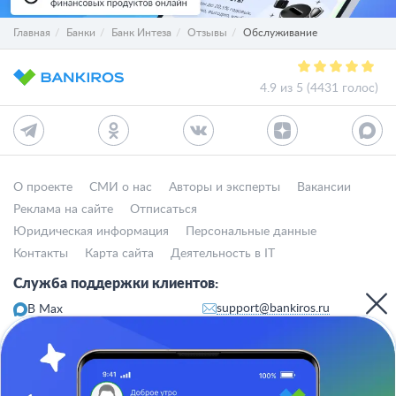
Главная
Банки
Банк Интеза
Отзывы
Обслуживание
4.9 из 5 (4431 голос)
О проекте
СМИ о нас
Авторы и эксперты
Вакансии
Реклама на сайте
Отписаться
Юридическая информация
Персональные данные
Контакты
Карта сайта
Деятельность в IT
Служба поддержки клиентов:
support@bankiros.ru
В Max
В Телеграм
8 (800) 777-98-47
Пн-пт с 10:00 до 17:00
117342, Москва, ул. Бутлерова, дом 17,