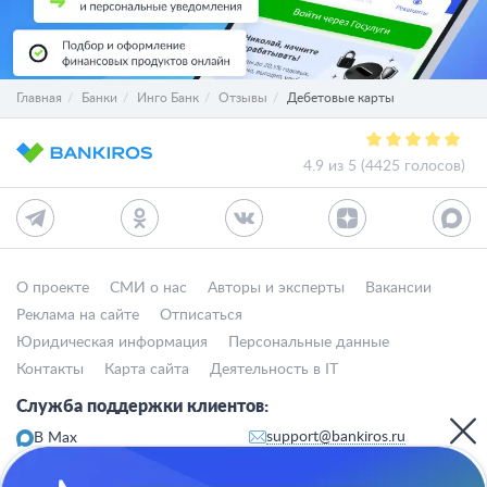
Главная
Банки
Инго Банк
Отзывы
Дебетовые карты
4.9 из 5 (4425 голосов)
О проекте
СМИ о нас
Авторы и эксперты
Вакансии
Реклама на сайте
Отписаться
Юридическая информация
Персональные данные
Контакты
Карта сайта
Деятельность в IT
Служба поддержки клиентов:
support@bankiros.ru
В Max
В Телеграм
8 (800) 777-98-47