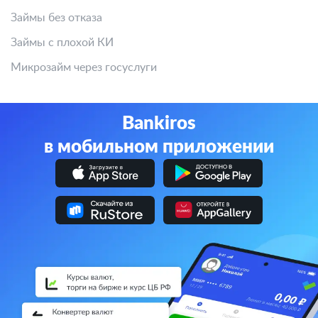
Займы без отказа
Займы с плохой КИ
Микрозайм через госуслуги
Bankiros
в мобильном приложении