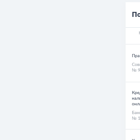
По
Пра
Сов
№ 9
Кре
нал
онл
Бан
№ 1