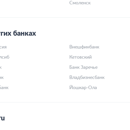
Смоленск
гих банках
сия
Внешфинбанк
лсиб
Кетовский
к
Банк Заречье
нк
Владбизнесбанк
Банк
Йошкар-Ола
ru