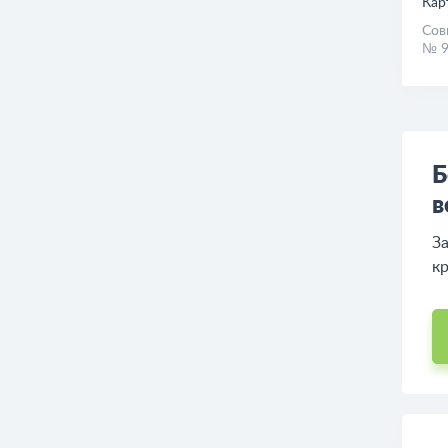
Кар
Сов
№ 9
Б
в
За
кр