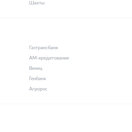
Шахты
Газтрансбанк
АМ-кредитование
Венец
Генбанк
Агророс