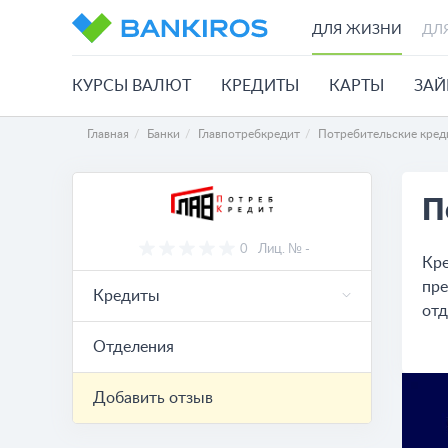
ДЛЯ ЖИЗНИ
ДЛ
КУРСЫ ВАЛЮТ
КРЕДИТЫ
КАРТЫ
ЗА
Главная
Банки
Главпотребкредит
Потребительские кре
П
0
Лиц. № -
Кре
пре
Кредиты
отд
Отделения
Добавить отзыв