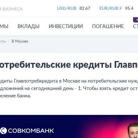
USD/RUB
82.67
EUR/RUB F
95.4
Я БИЗНЕСА
ЙМЫ
ВКЛАДЫ
ИНВЕСТИЦИИ
ПОГАШЕНИЕ
С
диты
В Москве
отребительские кредиты Глав
диты Главпотребкредита в Москве на потребительские нужд
дложений на сегодняшний день - 1. Чтобы взять кредит оста
еление банка.