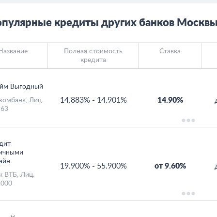
пулярные кредиты других банков Москв
Название
Полная стоимость
Ставка
кредита
йм Выгодный
14.883%
-
14.901%
14.90%
комбанк
, Лиц.
63
дит
ичными
айн
19.900%
-
55.900%
от 9.60%
к ВТБ
, Лиц.
000