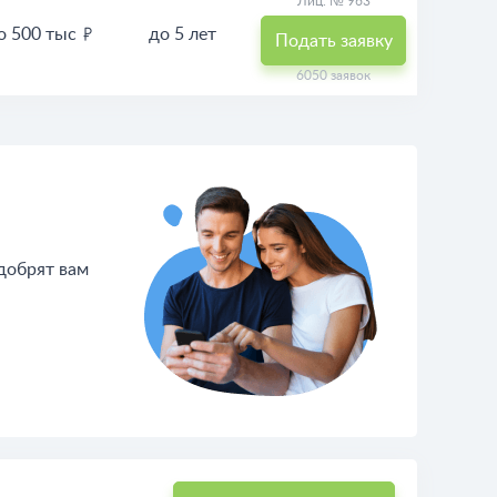
Лиц. № 963
о 500 тыс
до 5 лет
Подать заявку
6050 заявок
одобрят вам