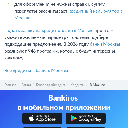
для оформления не нужны справки, сумму
переплаты рассчитывает
кредитный калькулятор в
Москве
.
Подать заявку на кредит онлайн в Москве
просто –
укажите желаемые параметры, система подберет
подходящие предложения. В 2026 году
банки Москвы
реализуют 946 программ, которые будут интересны
каждому.
Все кредиты в банках Москвы
.
Главная
Банки
Главпотребкредит
Кредиты
В Москве
Bankiros
в мобильном приложении