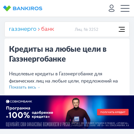
Лиц. № 3252
Кредиты на любые цели в
Газэнергобанке
Нецелевые кредиты в Газэнергобанке для
физических лиц на любые цели, предложений на
Показать весь
сегодня - 1. Изучите условия банков, сравните
кредиты и оставьте онлайн-заявку на сайте.