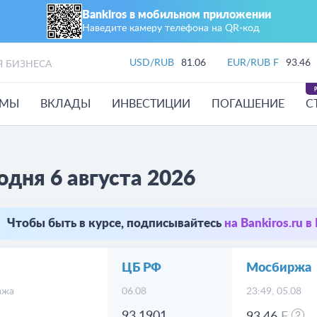
Bankiros в мобильном приложении
Наведите камеру телефона на QR‑код
USD/RUB
81.06
EUR/RUB F
93.46
Я БИЗНЕСА
ЙМЫ
ВКЛАДЫ
ИНВЕСТИЦИИ
ПОГАШЕНИЕ
С
одня 6 августа 2026
Чтобы быть в курсе, подписывайтесь
на Bankiros.ru 
ЦБ РФ
Мосбиржа
ажа
06.08
23:49, 05.08
93.1901