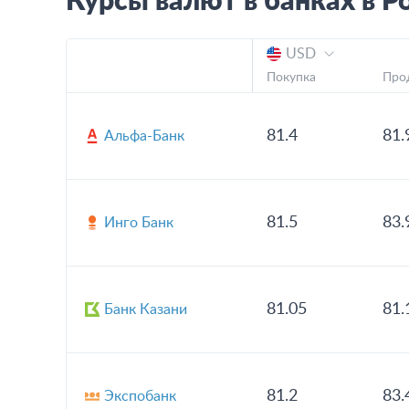
Курсы валют в банках в
Р
USD
Покупка
Про
81.4
81.
Альфа-Банк
81.5
83.
Инго Банк
81.05
81.
Банк Казани
81.2
83.
Экспобанк