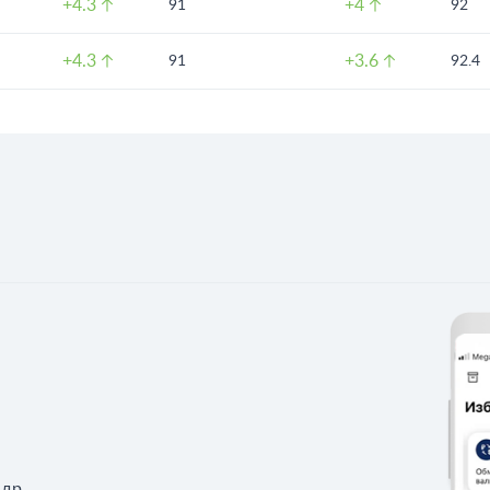
+4.3
+4
91
92
+4.3
+3.6
91
92.4
 др.