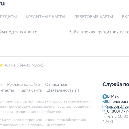
ru
КРЕДИТЫ
КРЕДИТНЫЕ КАРТЫ
ДЕБЕТОВЫЕ КАРТЫ
ВК
м под залог авто
Займ плохая кредитная ист
4.9 из 5 (4431 голос)
Служба по
и
Реклама на сайте
Отписаться
онтакты
Карта сайта
Деятельность в IT
В Max
ции сервиса, с целью повышения удобства использования
В Телеграм
support@ban
данных, включающие информацию о прошлых посещениях
8 (800) 777
, просим изменить настройки браузера.
Пн-пт с 10:00
 материалов гиперссылка на bankiros.ru обязательна.
17:00
ит информационно-справочный характер.