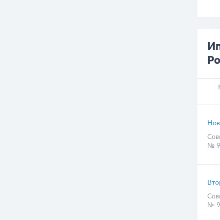
Ип
Ро
Нов
Сов
№ 9
Вто
Сов
№ 9