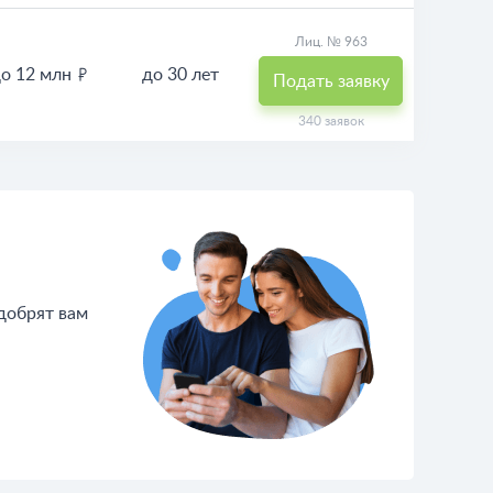
Лиц. № 963
о 12 млн
до 30 лет
Подать заявку
340 заявок
одобрят вам