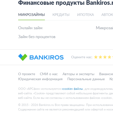
Финансовые продукты Bankiros.
МИКРОЗАЙМЫ
КРЕДИТЫ
ИПОТЕКА
АВТО
Онлайн займ
Микрозай
Займ без процентов
Оцените нас:
О проекте
СМИ о нас
Авторы и эксперты
Ваканси
Юридическая информация
Персональные данные
К
ООО «АРСфин» используются
«cookie» файлы
, для индивидуализа
веб-сайта. «Cookie» представляют собой небольшие фрагменты 
веб-сайта. Если вы не согласны с использованием файлов «cookie»
© 2015 - 2026 Bankiros.ru Все права защищены. При использовании
Содержание сайта не является рекомендацией или офертой и нос