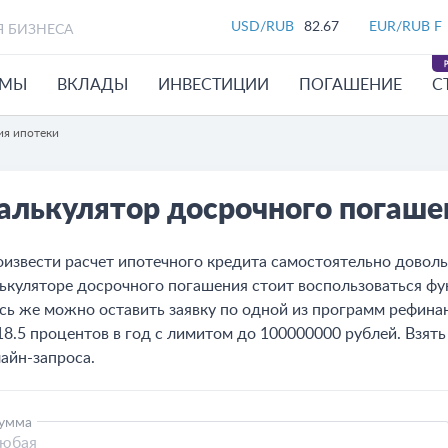
USD/RUB
82.67
EUR/RUB F
Я БИЗНЕСА
ЙМЫ
ВКЛАДЫ
ИНВЕСТИЦИИ
ПОГАШЕНИЕ
С
ия ипотеки
алькулятор досрочного погашен
извести расчет ипотечного кредита самостоятельно доволь
ькуляторе досрочного погашения стоит воспользоваться фу
сь же можно оставить заявку по одной из программ рефина
18.5 процентов в год с лимитом до 100000000 рублей. Взят
айн-запроса.
умма