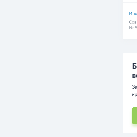
Ипо
Сов
№ 9
Б
в
За
кр