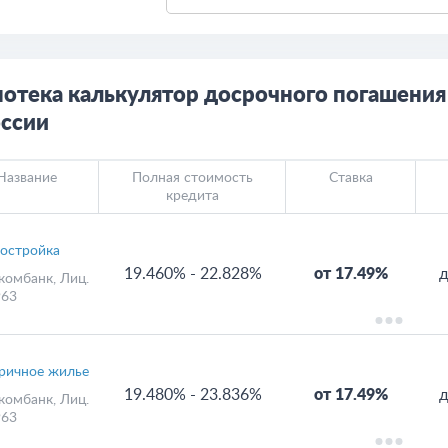
отека калькулятор досрочного погашения
ссии
Название
Полная стоимость
Ставка
кредита
остройка
19.460%
-
22.828%
от 17.49%
д
комбанк
, Лиц.
63
ричное жилье
19.480%
-
23.836%
от 17.49%
д
комбанк
, Лиц.
63