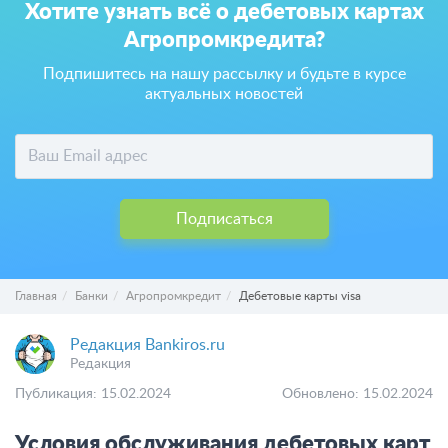
Хотите узнать всё о дебетовых картах
Агропромкредита?
Подпишитесь на нашу рассылку и будьте в курсе
актуальных новостей
Подписаться
Главная
Банки
Агропромкредит
Дебетовые карты visa
Редакция Bankiros.ru
Редакция
Публикация: 15.02.2024
Обновлено: 15.02.2024
Условия обслуживания дебетовых карт