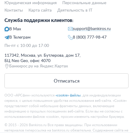
Юридическая информация
Персональные данные
Контакты
Карта сайта
Деятельность в IT
Служба поддержки клиентов:
support@bankiros.ru
В Max
В Телеграм
8 (800) 777-98-47
Пн-пт с 10:00 до 17:00
117342, Москва, ул. Бутлерова, дом 17,
БЦ Neo Geo, офис 4070
Банкирос.ру на Яндекс.Картах
Отписаться
ООО «АРСфин» используются
«cookie» файлы
, для индивидуализации
сервиса, с целью повышения удобства использования веб-сайта. «Cookie»
представляют собой небольшие фрагменты данных, включающие
информацию о прошлых посещениях веб-сайта. Если вы не согласны с
использованием файлов «cookie», просим изменить настройки браузера.
© 2015 - 2026 Bankiros.ru Все права защищены. При использовании
материалов гиперссылка на bankiros.ru обязательна. Содержание сайта не