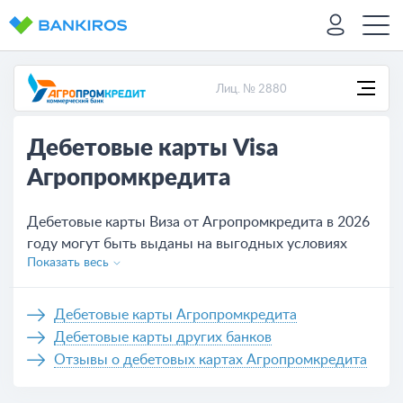
Лиц. № 2880
Дебетовые карты Visa
Агропромкредита
Дебетовые карты Виза от Агропромкредита в 2026
году могут быть выданы на выгодных условиях
Показать весь
сразу после рассмотрения онлайн-заявки.
Подобрать дебетовую карту с наилучшими
параметрами можно на нашем сайте.
Дебетовые карты Агропромкредита
Дебетовые карты других банков
Отзывы о дебетовых картах Агропромкредита