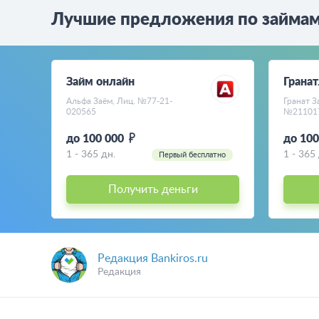
Лучшие предложения по займа
Займ онлайн
Гранат
Альфа Заём, Лиц. №77-21-
Гранат З
020565
№21101
до 100 000
до 10
1 - 365 дн.
1 - 365
Первый бесплатно
Получить деньги
Редакция Bankiros.ru
Редакция