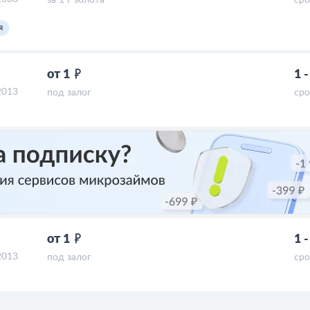
за 1 г золота
сро
я
от 1
1 
2013
под залог
сро
от 1
1 
2013
под залог
сро