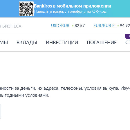
Bankiros в мобильном приложении
Наведите камеру телефона на QR‑код
USD/RUB
82.57
EUR/RUB F
94.92
Я БИЗНЕСА
ЙМЫ
ВКЛАДЫ
ИНВЕСТИЦИИ
ПОГАШЕНИЕ
С
ности за деньги, их адреса, телефоны, условия выкупа. Изу
 выгодными условиями.