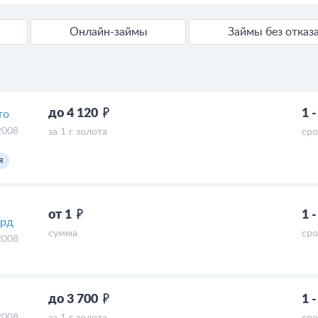
Онлайн-займы
Займы без отказ
до 4 120
1 
то
2008
за 1 г золота
сро
я
от 1
1 
ард
сумма
сро
2008
до 3 700
1 
2008