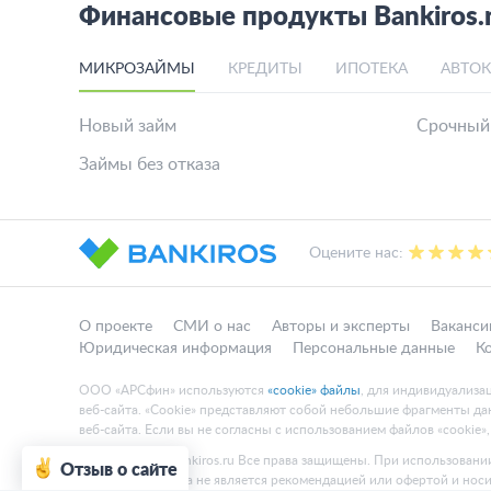
Финансовые продукты Bankiros.
МИКРОЗАЙМЫ
КРЕДИТЫ
ИПОТЕКА
АВТО
Новый займ
Срочный
Займы без отказа
Оцените нас:
О проекте
СМИ о нас
Авторы и эксперты
Ваканси
Юридическая информация
Персональные данные
К
ООО «АРСфин» используются
«cookie» файлы
, для индивидуализа
веб-сайта. «Cookie» представляют собой небольшие фрагменты 
веб-сайта. Если вы не согласны с использованием файлов «cookie»
© 2015 - 2026 Bankiros.ru Все права защищены. При использовании
Отзыв о сайте
Содержание сайта не является рекомендацией или офертой и нос