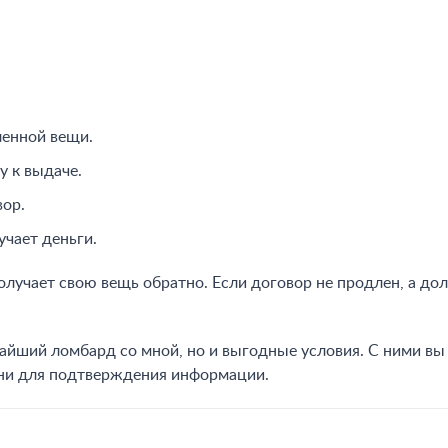
ленной вещи.
у к выдаче.
вор.
чает деньги.
лучает свою вещь обратно. Если договор не продлен, а дол
айший ломбард со мной, но и выгодные условия. С ними вы
ани для подтверждения информации.