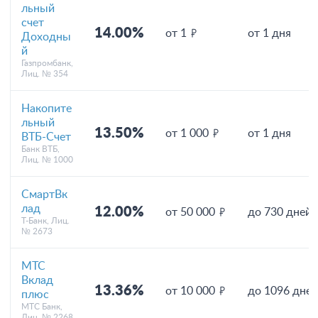
льный
счет
14.00%
от 1
от 1 дня
Доходны
й
Газпромбанк,
Лиц. № 354
Накопите
льный
13.50%
от 1 000
от 1 дня
ВТБ-Счет
Банк ВТБ,
Лиц. № 1000
СмартВк
лад
12.00%
от 50 000
до 730 дней
Т-Банк, Лиц.
№ 2673
МТС
Вклад
13.36%
от 10 000
до 1096 дней
плюс
МТС Банк,
Лиц. № 2268