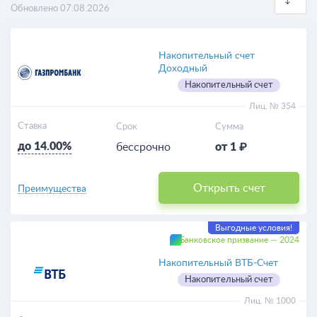
Обновлено 07.08.2026
В валюте
Выгодные
Накопительный счет
Доходный
Накопительный счет
Для пенсионеров
Лиц. № 354
Пополняемые
Ставка
Срок
Сумма
до 14.00%
бессрочно
от 1 ₽
Калькулятор
Открыть счет
Преимущества
Выгодные условия!
Банковское призвание — 2024
Накопительный ВТБ-Счет
Накопительный счет
Лиц. № 1000