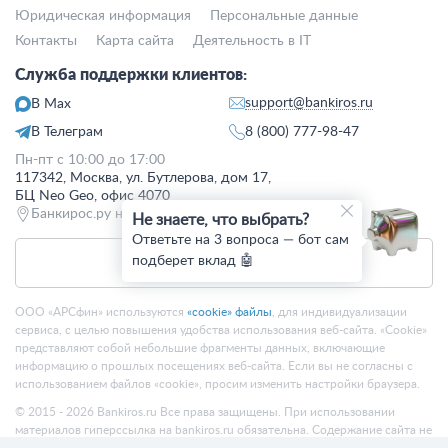
Юридическая информация
Персональные данные
Контакты
Карта сайта
Деятельность в IT
Служба поддержки клиентов:
support@bankiros.ru
В Max
В Телеграм
8 (800) 777-98-47
Пн-пт с 10:00 до 17:00
117342, Москва, ул. Бутлерова, дом 17,
БЦ Neo Geo, офис 4070
Банкирос.ру на Яндекс.Картах
Не знаете, что выбрать?
Ответьте на 3 вопроса — бот сам
подберет вклад 🤖
Отписаться
ООО «АРСфин» используются
«cookie» файлы
, для индивидуализации
сервиса, с целью повышения удобства использования веб-сайта. «Cookie»
представляют собой небольшие фрагменты данных, включающие
информацию о прошлых посещениях веб-сайта. Если вы не согласны с
использованием файлов «cookie», просим изменить настройки браузера.
© 2015 - 2026 Bankiros.ru Все права защищены. При использовании
материалов гиперссылка на bankiros.ru обязательна. Содержание сайта не