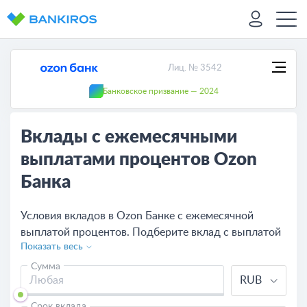
Лиц. № 3542
Банковское призвание — 2024
Вклады с ежемесячными
выплатами процентов Ozon
Банка
Условия вкладов в Ozon Банке с ежемесячной
выплатой процентов. Подберите вклад с выплатой
Показать весь
процентов ежемесячно в Ozon Банке и получайте
дополнительный доход каждый месяц.
Сумма
RUB
Срок вклада