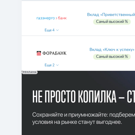
Вклад «Приветственный
Самый высокий %
Еще
4
Вклад «Ключ к успеху»
Самый высокий %
Еще
2
РЕКЛАМА