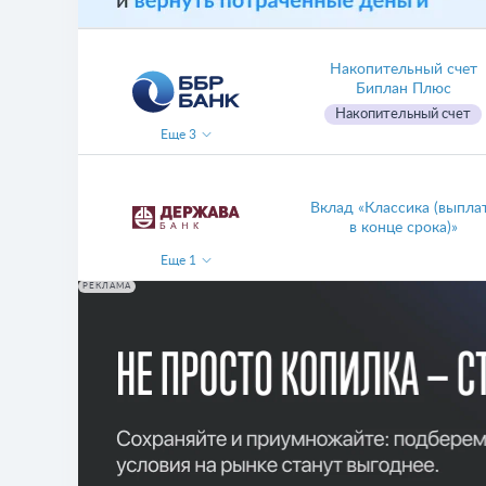
Накопительный счет
Биплан Плюс
Накопительный счет
Еще
3
Вклад «Классика (выпла
в конце срока)»
Еще
1
РЕКЛАМА