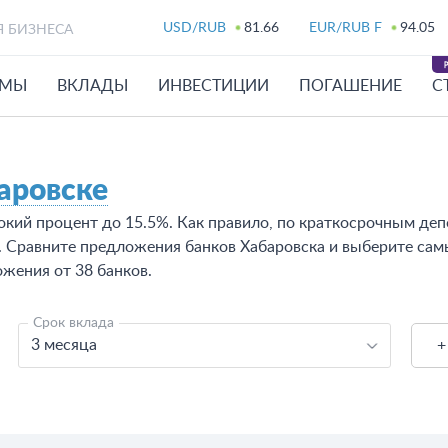
USD/RUB
81.66
EUR/RUB F
94.05
Я БИЗНЕСА
ЙМЫ
ВКЛАДЫ
ИНВЕСТИЦИИ
ПОГАШЕНИЕ
С
аровске
окий процент до 15.5%. Как правило, по краткосрочным деп
. Сравните предложения банков Хабаровска и выберите са
ожения от 38 банков.
Срок вклада
3 месяца