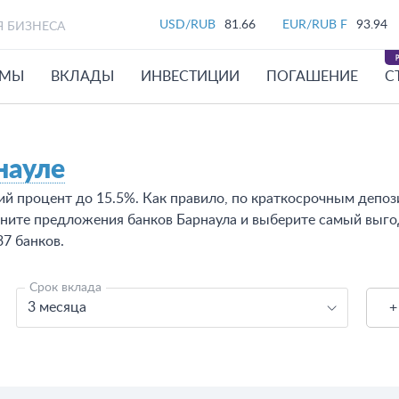
USD/RUB
81.66
EUR/RUB F
93.94
Я БИЗНЕСА
ЙМЫ
ВКЛАДЫ
ИНВЕСТИЦИИ
ПОГАШЕНИЕ
С
науле
ий процент до 15.5%. Как правило, по краткосрочным депоз
вните предложения банков Барнаула и выберите самый выго
7 банков.
Срок вклада
3 месяца