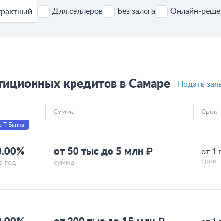
Для селлеров
Без залога
Онлайн-реше
трактный
тиционных кредитов в Самаре
Подать зая
Сумма
Срок
в Т-Банка
0.00%
от 50 тыс до 5 млн ₽
от 1 
срок
в год
сумма