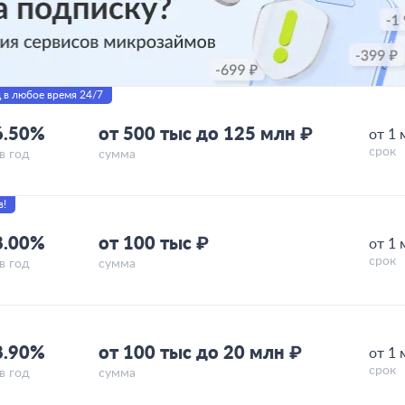
 в любое время 24/7
6.50%
от 500 тыс до 125 млн ₽
от 1 
срок
в год
сумма
в!
8.00%
от 100 тыс ₽
от 1 
срок
в год
сумма
8.90%
от 100 тыс до 20 млн ₽
от 1 
срок
в год
сумма