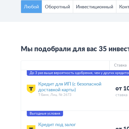
Любой
Оборотный
Инвестиционный
Кон
Мы подобрали для вас 35 инвес
Ставка
До 3 раз выше вероятность одобрения, чем у других кредито
Кредит для ИП (с безопасной
от 1
доставкой карты)
Т-Банк, Лиц. № 2673
ставка 
Выгодные условия
Кредит под залог