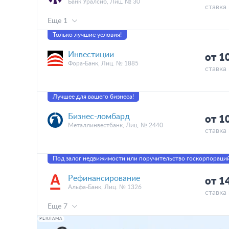
Банк Уралсиб, Лиц. № 30
ставка 
Еще 1
Только лучшие условия!
Инвестиции
от 1
Фора-Банк, Лиц. № 1885
ставка 
Лучшее для вашего бизнеса!
Бизнес-ломбард
от 1
Металлинвестбанк, Лиц. № 2440
ставка 
Под залог недвижимости или поручительство госкорпораци
Рефинансирование
от 1
Альфа-Банк, Лиц. № 1326
ставка 
Еще 7
РЕКЛАМА