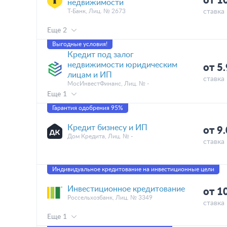
от 1
недвижимости
Т-Банк, Лиц. № 2673
ставка 
Еще 2
Выгодные условия!
Кредит под залог
недвижимости юридическим
от 5
лицам и ИП
ставка 
МосИнвестФинанс, Лиц. № -
Еще 1
Гарантия одобрения 95%
Кредит бизнесу и ИП
от 9
Дом Кредита, Лиц. № -
ставка 
Индивидуальное кредитование на инвестиционные цели
Инвестиционное кредитование
от 1
Россельхозбанк, Лиц. № 3349
ставка 
Еще 1