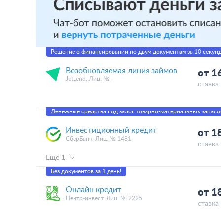
Решение о финансировании по двум документам за 10 секунд
Возобновляемая линия займов
от 1
JetLend, Лиц. № -
ставка 
Денежные средства под залог товарно-материальных запасо
Инвестиционный кредит
от 1
СберБанк, Лиц. № 1481
ставка 
Еще 1
Без документов за 1 день!
Онлайн кредит
от 1
Центр-инвест, Лиц. № 2225
ставка 