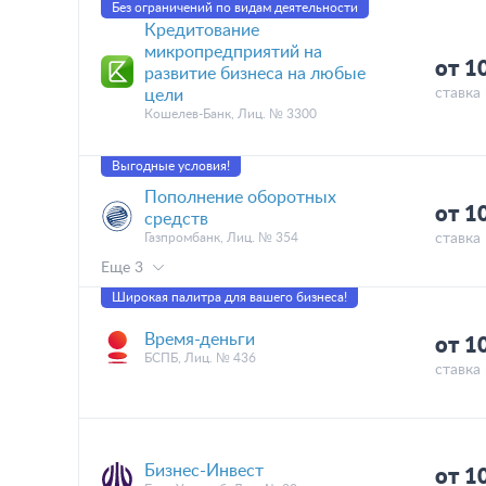
Без ограничений по видам деятельности
Кредитование
микропредприятий на
от 1
развитие бизнеса на любые
ставка 
цели
Кошелев-Банк, Лиц. № 3300
Выгодные условия!
Пополнение оборотных
от 1
средств
Газпромбанк, Лиц. № 354
ставка 
Еще 3
Широкая палитра для вашего бизнеса!
Время-деньги
от 1
БСПБ, Лиц. № 436
ставка 
Бизнес-Инвест
от 1