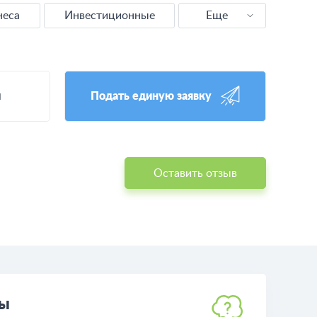
неса
Инвестиционные
Еще
РКО
и
Подать единую заявку
Оставить отзыв
ты