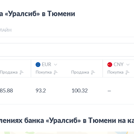
а «Уралсиб» в Тюмени
ЛАЙН
EUR
CNY
Продажа
Покупка
Продажа
Покупка
85.88
93.2
100.32
—
ениях банка «Уралсиб» в Тюмени на к