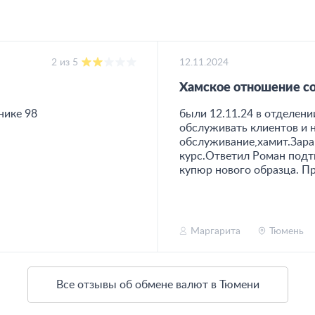
2 из 5
12.11.2024
Хамское отношение с
нике 98
были 12.11.24 в отделен
обслуживать клиентов и 
обслуживание,хамит.Зара
курс.Ответил Роман подтв
купюр нового образца. Про
Маргарита
Тюмень
Все отзывы об обмене валют в Тюмени