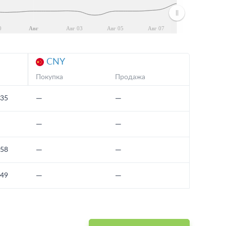
0
Авг
Авг 03
Авг 05
Авг 07
CNY
Покупка
Продажа
—
—
.35
—
—
—
—
.58
—
—
.49