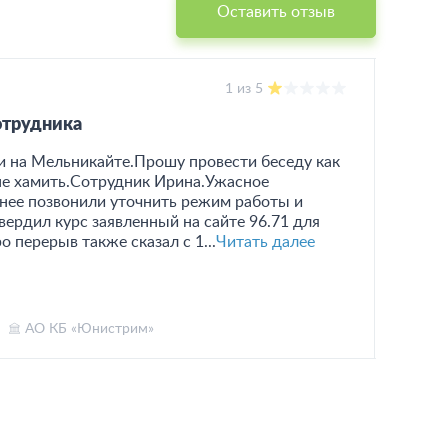
Оставить отзыв
1 из 5
19.01
отрудника
Прод
ии на Мельникайте.Прошу провести беседу как
Обрат
не хамить.Сотрудник Ирина.Ужасное
реал
нее позвонили уточнить режим работы и
ОБРА
ердил курс заявленный на сайте 96.71 для
цена 
 перерыв также сказал с 1...
Читать далее
старь
АО КБ «Юнистрим»
Анд