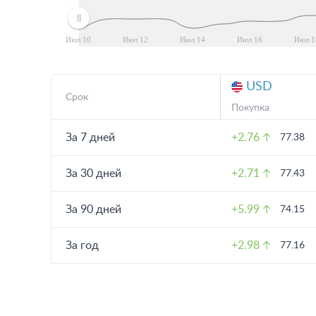
Июл 10
Июл 12
Июл 14
Июл 16
Июл 1
USD
Срок
Покупка
За 7 дней
+2.76
77.38
За 30 дней
+2.71
77.43
За 90 дней
+5.99
74.15
За год
+2.98
77.16