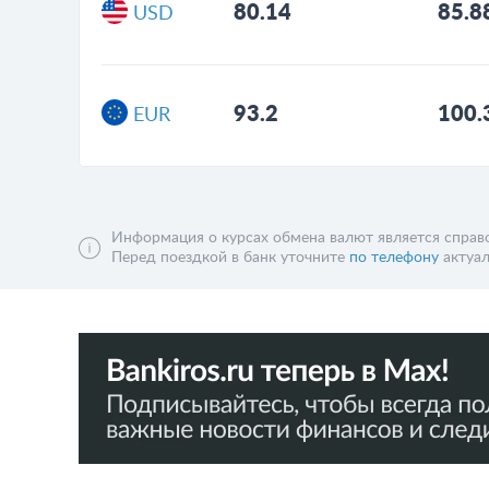
80.14
85.8
USD
93.2
100.
EUR
Информация о курсах обмена валют является справо
Перед поездкой в банк уточните
по телефону
актуал