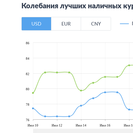
Колебания лучших наличных ку
USD
EUR
CNY
86
84
82
80
78
76
Июл 10
Июл 12
Июл 14
Июл 16
Июл 1