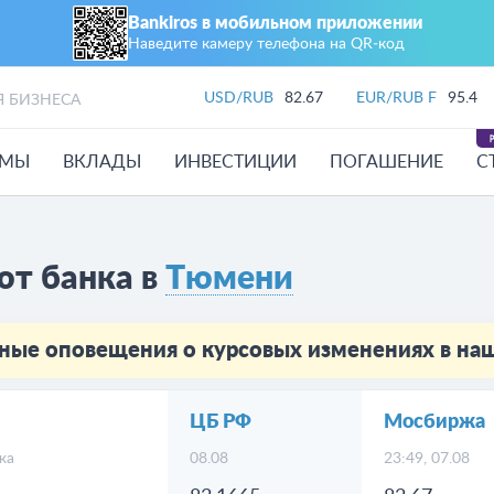
Bankiros в мобильном приложении
Наведите камеру телефона на QR‑код
USD/RUB
82.67
EUR/RUB F
95.4
Я БИЗНЕСА
ЙМЫ
ВКЛАДЫ
ИНВЕСТИЦИИ
ПОГАШЕНИЕ
С
ют банка в
Тюмени
ные оповещения о курсовых изменениях в н
ЦБ РФ
Мосбиржа
жа
08.08
23:49, 07.08