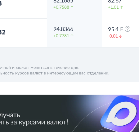
82.1665
82.67
8
+0.7588
+1.01
94.8366
95.4
F
32
+0.7781
-0.01
чной и может меняться в течение дня.
ьность курсов валют в интересующем вас отделении.