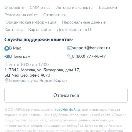
О проекте
СМИ о нас
Авторы и эксперты
Вакансии
Реклама на сайте
Отписаться
Юридическая информация
Персональные данные
Контакты
Карта сайта
Деятельность в IT
Служба поддержки клиентов:
support@bankiros.ru
В Max
В Телеграм
8 (800) 777-98-47
Пн-пт с 10:00 до 17:00
117342, Москва, ул. Бутлерова, дом 17,
БЦ Neo Geo, офис 4070
Банкирос.ру на Яндекс.Картах
Отписаться
ООО «АРСфин» используются
«cookie» файлы
, для индивидуализации
сервиса, с целью повышения удобства использования веб-сайта. «Cookie»
представляют собой небольшие фрагменты данных, включающие
информацию о прошлых посещениях веб-сайта. Если вы не согласны с
использованием файлов «cookie», просим изменить настройки браузера.