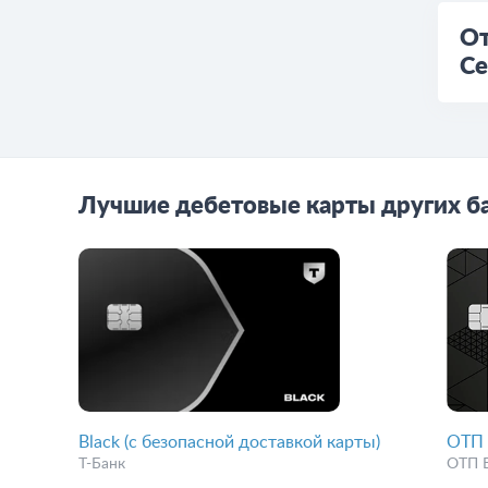
От
Се
Лучшие дебетовые карты других б
Black (с безопасной доставкой карты)
ОТП 
Т-Банк
ОТП 