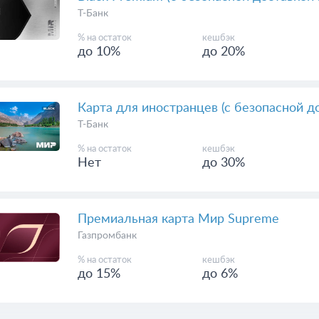
Т-Банк
% на остаток
кешбэк
до 10%
до 20%
Карта для иностранцев (с безопасной д
Т-Банк
% на остаток
кешбэк
Нет
до 30%
Премиальная карта Мир Supreme
Газпромбанк
% на остаток
кешбэк
до 15%
до 6%