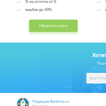
% на остаток от 0
кешбэк до 30%
Оформить карту
Хотит
Подп
Редакция Bankiros.ru