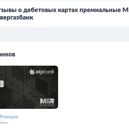
зывы о дебетовых картах премиальные М
вергазбанк
анков
Premium
Банк