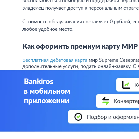
воспользоваться помощью и поддержкой персонал
владелец получает доступ к персональным страт
Стоимость обслуживания составляет 0 рублей, ес
любое удобное место.
Как оформить премиум карту МИР 
Бесплатная дебетовая карта
мир Supreme Севергаз
дополнительные услуги, подать онлайн-заявку. С 
Bankiros
в мобильном
приложении