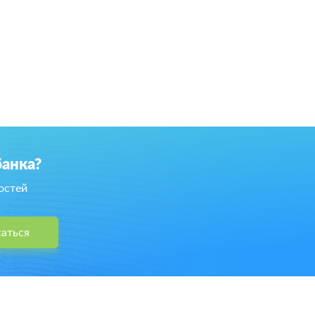
банка?
остей
аться