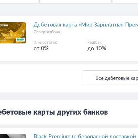
Дебетовая карта «Мир Зарплатная Пре
Севергазбанк
% на остаток
кешбэк
от 0%
до 10%
Все дебетовые ка
бетовые карты других банков
Black Premium (с безопасной доставкой 