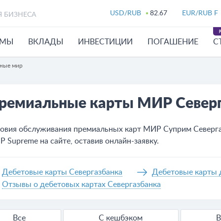
USD/RUB
82.67
EUR/RUB F
Я БИЗНЕСА
ЙМЫ
ВКЛАДЫ
ИНВЕСТИЦИИ
ПОГАШЕНИЕ
С
ьные мир
ремиальные карты МИР Север
овия обслуживания премиальных карт МИР Суприм Северга
 Supreme на сайте, оставив онлайн-заявку.
Дебетовые карты Севергазбанка
Дебетовые карты 
Отзывы о дебетовых картах Севергазбанка
Все
С кешбэком
В