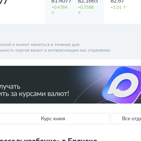
77
81.4077
82.1665
82.67
+0.4784
+0.7588
+1.01
чной и может меняться в течение дня.
ьность курсов валют в интересующем вас отделении.
Курс юаня
Все отд