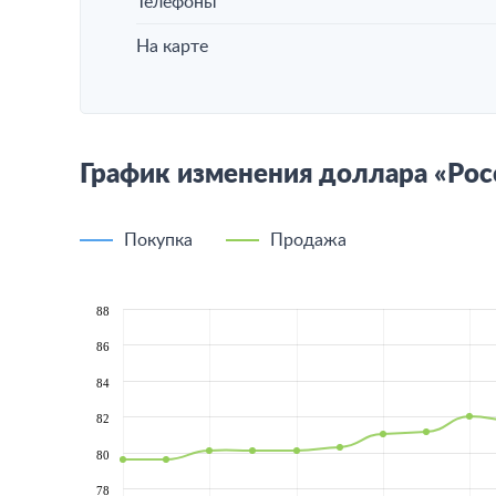
Телефоны
На карте
График изменения доллара «Рос
Покупка
Продажа
88
86
84
82
80
78