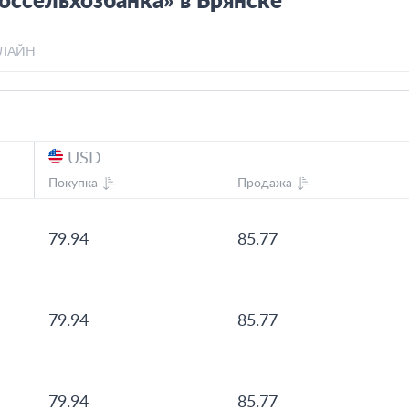
оссельхозбанка» в Брянске
ЛАЙН
USD
Покупка
Продажа
79.94
85.77
79.94
85.77
79.94
85.77