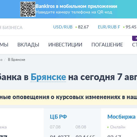
Bankiros в мобильном приложении
Наведите камеру телефона на QR‑код
USD/RUB
82.67
EUR/RUB F
95.45
Я БИЗНЕСА
ЙМЫ
ВКЛАДЫ
ИНВЕСТИЦИИ
ПОГАШЕНИЕ
С
ра
В Брянске
банка в
Брянске
на сегодня 7 ав
ные оповещения о курсовых изменениях в н
ЦБ РФ
Мосбиржа
ажа
07.08
08.08
Онлайн