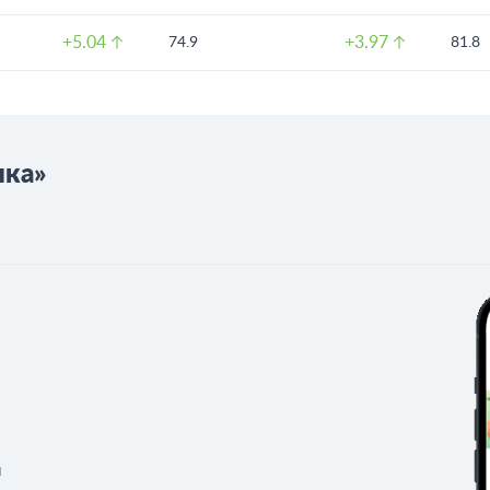
+5.04
+3.97
74.9
81.8
нка»
ы