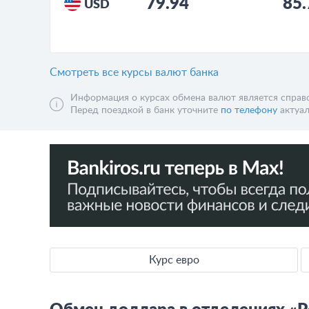
79.94
85.
USD
Смотреть все курсы валют банка
Информация о курсах обмена валют является справо
Перед поездкой в банк уточните
по телефону
актуал
Курс евро