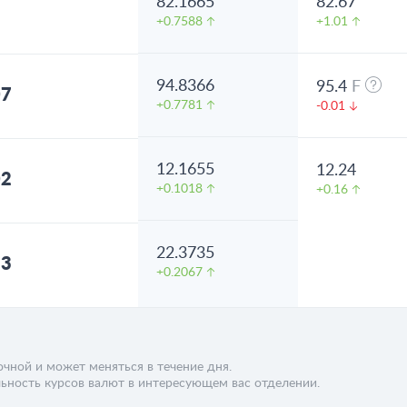
82.1665
82.67
1
+0.7588
+1.01
94.8366
95.4
F
07
+0.7781
-0.01
12.1655
12.24
02
+0.1018
+0.16
22.3735
53
+0.2067
чной и может меняться в течение дня.
ьность курсов валют в интересующем вас отделении.