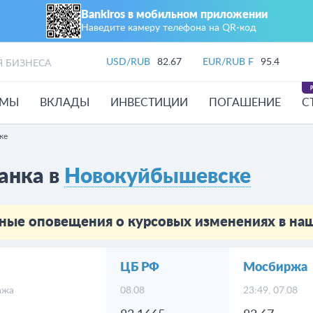
Bankiros в мобильном приложении
Наведите камеру телефона на QR‑код
USD/RUB
82.67
EUR/RUB F
95.4
Я БИЗНЕСА
ЙМЫ
ВКЛАДЫ
ИНВЕСТИЦИИ
ПОГАШЕНИЕ
С
ке
анка в
Новокуйбышевске
ные оповещения о курсовых изменениях в н
ЦБ РФ
Мосбиржа
ажа
08.08
23:49, 07.08