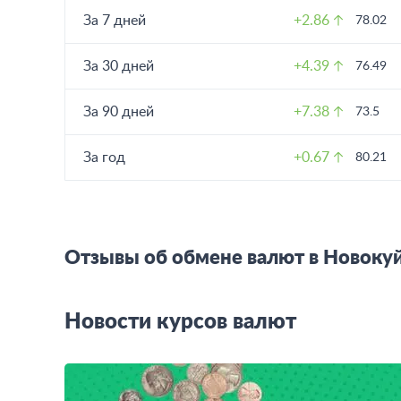
За 7 дней
+2.86
78.02
За 30 дней
+4.39
76.49
За 90 дней
+7.38
73.5
За год
+0.67
80.21
Отзывы об обмене валют в Новок
Новости курсов валют