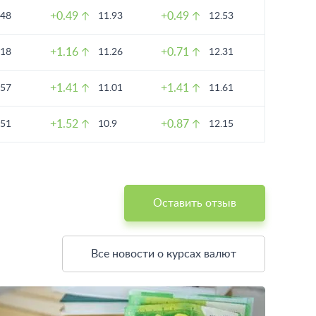
+0.49
+0.49
.48
11.93
12.53
+1.16
+0.71
.18
11.26
12.31
+1.41
+1.41
.57
11.01
11.61
+1.52
+0.87
.51
10.9
12.15
Оставить отзыв
Все новости о курсах валют