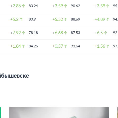
+2.86
+3.59
+3.59
83.24
90.62
95
+5.2
+5.52
+4.89
80.9
88.69
94
+7.92
+6.68
+6.5
78.18
87.53
92
+1.84
+0.57
+1.56
84.26
93.64
97
уйбышевске