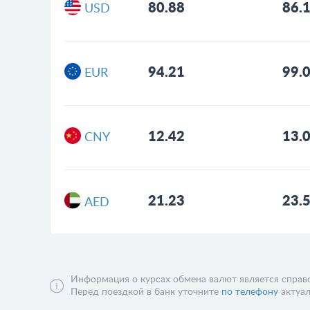
80.88
86.
USD
94.21
99.
EUR
12.42
13.
CNY
21.23
23.
AED
Информация о курсах обмена валют является справо
Перед поездкой в банк уточните
по телефону
актуал