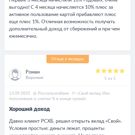
Первые 3 месяца начисляли 16% годовых, очень
выгодно! С 4 месяца начисляется 10% плюс за
активное пользование картой прибавляют плюс
еще плюс 1%. Отличная возможность получать
дополнительный доход от сбережений и при чем
ежемесячно.
Отзыв о вкладах
Роман
Воронеж
5 из 5
13.09.2025
Россельхозбанк
«Свой вклад (без
пополнения и снятия % в конце срока)»
Хороший доход
Давно клиент РСХБ, решил открыть вклад «Свой».
Условия простые: деньги лежат, проценты