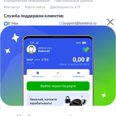
Юридическая информация
Персональные данные
Контакты
Карта сайта
Деятельность в IT
Служба поддержки клиентов:
support@bankiros.ru
В Max
В Телеграм
8 (800) 777-98-47
Пн-пт с 10:00 до 17:00
117342, Москва, ул. Бутлерова, дом 17,
БЦ Neo Geo, офис 4070
Банкирос.ру на Яндекс.Картах
Отписаться
ООО «АРСфин» используются
«cookie» файлы
, для индивидуализации
сервиса, с целью повышения удобства использования веб-сайта. «Cookie»
представляют собой небольшие фрагменты данных, включающие
информацию о прошлых посещениях веб-сайта. Если вы не согласны с
использованием файлов «cookie», просим изменить настройки браузера.
© 2015 - 2026 Bankiros.ru Все права защищены. При использовании
материалов гиперссылка на bankiros.ru обязательна. Содержание сайта не
Не знаете, что выбрать?